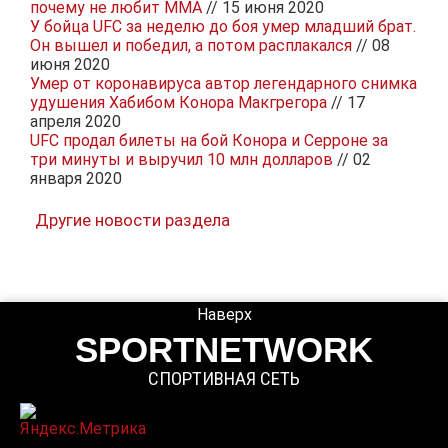
почему не любит MMA
// 15 июня 2020
У бойца UFC за неделю до боя умер младший брат.
Он вышел и победил, а потом расплакался
// 08
июня 2020
Умер от коронавируса автор легендарного снимка
удушения Хабибом Конора Макгрегора
// 17
апреля 2020
UFC продал билеты на бой Конора и Серроне за
три минуты и выручил 10 млн долларов
// 02
января 2020
Другие новости раздела
Наверх
SPORTNETWORK
СПОРТИВНАЯ СЕТЬ