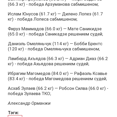
(66.3 кг) - победа Арзуманова сабмишеном;
Ислам Юнусов (61.7 кг) — Дилено Лопез (61.7
кг) - победа Лопеса сабмишеном;
Фируз Маммадов (66.0 кг) — Мате Саникидзе
(65.0 кг) - победа Саникадзе решением судей;
Даниэль Омеляньчук (114 кг) — Бобби Брентс
(120 кг) - победа Омеляньчука сабмишеном;
Ламберд Ахъядов (66.3 кг) — Адриан Диаз (66.2
кг) - победа Ахьядова решением судей;
Ибрагим Магомедов (84.0 кг) — Рафаэль Ксавье
(83.4 кг) - победа Магомедова решением судей;
Асхаб Зулаев (66.2 кг) — Робсон Силва (66.0 кг) -
победа Зулаева ТКО;
Александр Орманжи
Тэги: