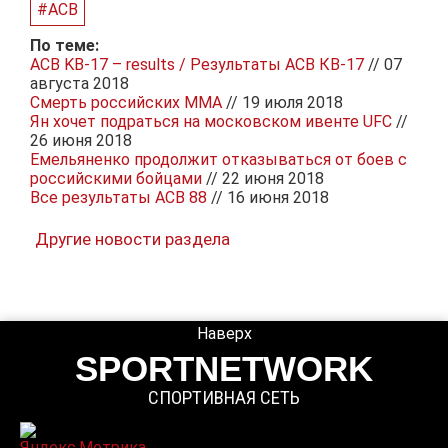
#ACB
По теме:
ACB KB-17 – results / Результаты АСВ КВ-17
// 07
августа 2018
Смерть российских ММА
// 19 июля 2018
Ян хочет подраться на московском ивенте UFC
//
26 июня 2018
Емельяненко продолжит отказываться от боев с
российскими бойцами
// 22 июня 2018
Все результаты АСВ 88
// 16 июня 2018
Другие новости раздела
Наверх
SPORTNETWORK
СПОРТИВНАЯ СЕТЬ