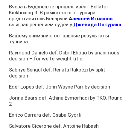
Вчера в Будапеште прошел
ивент Bellator
Kickboxing 9. В рамках этого турнира
представитель Беларуси
Алексей Игнашов
выиграл решением судей у
Джевада Потурака
.
Вашему вниманию остальные результаты
турнира:
Raymond Daniels def. Djibril Ehouo by unanimous
decision – for welterweight title
Sabriye Sengul def. Renata Rakoczi by split
decision
Eder Lopes def. John Wayne Parr by decision
Jorina Baars def. Athina Evmorfiadi by TKO. Round
2
Enrico Carrara def. Csaba Gyorfi
Salvatore Cicerone def. Antoine Habash