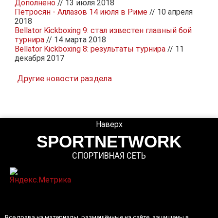
Дополнено
// 13 июля 2018
Петросян - Аллазов 14 июля в Риме
// 10 апреля
2018
Bellator Kickboxing 9: стал известен главный бой
турнира
// 14 марта 2018
Bellator Kickboxing 8: результаты турнира
// 11
декабря 2017
Другие новости раздела
Наверх
SPORTNETWORK
СПОРТИВНАЯ СЕТЬ
Все права на материалы, размещённые на сайте, защищены в