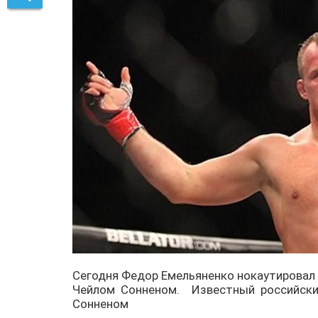
Сегодня Федор Емельяненко нокаутировал Ф
Чейлом Сонненом. Известный российски
Сонненом