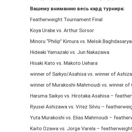
Вашему вниманию весь кард турнира:
Featherweight Tournament Final
Koya Urabe vs. Arthur Sorsor
Minoru “Philip” Kimura vs. Melsik Baghdasarya
Hideaki Yamazaki vs. Jun Nakazawa
Hisaki Kato vs. Makoto Uehara
winner of Saikyo/Asahisa vs. winner of Ashiz
winner of Murakoshi-Mahmoudi vs. winner of
Haruma Saikyo vs. Hirotaka Asahisa – feathe
Ryusei Ashizawa vs. Vitez Silviu – featherwei
Yuta Murakoshi vs. Elias Mahmoudi – feather
Kaito Ozawa vs. Jorge Varela – featherweigh