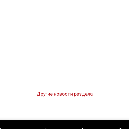
Другие новости раздела