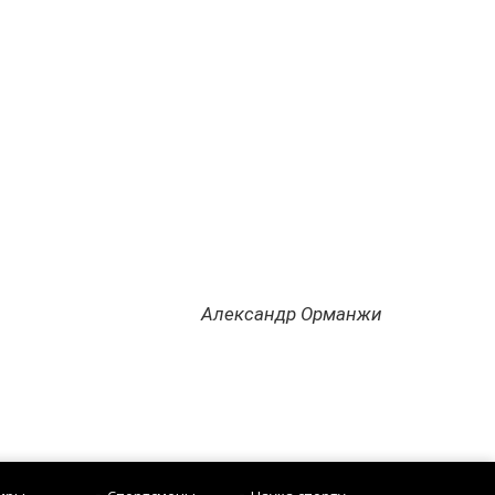
Александр Орманжи