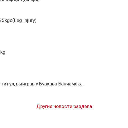
85kgc(Leg Injury)
0kg
титул, выиграв у Буакава Банчамека.
Другие новости раздела