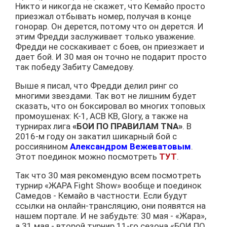
Никто и никогда не скажет, что Кемайо просто
приезжал отбывать номер, получая в конце
гонорар. Он дерется, потому что он дерется. И
этим Фредди заслуживает только уважение.
Фредди не соскакивает с боев, он приезжает и
дает бой. И 30 мая он точно не подарит просто
так победу Забиту Самедову.
Выше я писал, что Фредди делил ринг со
многими звездами. Так вот не лишним будет
сказать, что он боксировал во многих топовых
промоушенах: К-1, АСВ КВ, Glory, а также на
турнирах лига
«БОИ ПО ПРАВИЛАМ TNA»
. В
2016-м году он закатил шикарный бой с
россиянином
Александром Вежеватовым
.
Этот поединок можно посмотреть
ТУТ
.
Так что 30 мая рекомендую всем посмотреть
турнир «ЖАРА Fight Show» вообще и поединок
Самедов - Кемайо в частности. Если будут
ссылки на онлайн-трансляцию, они появятся на
нашем портале. И не забудьте: 30 мая - «Жара»,
а 31 мая - второй турнир 11-го сезона «БОИ ПО