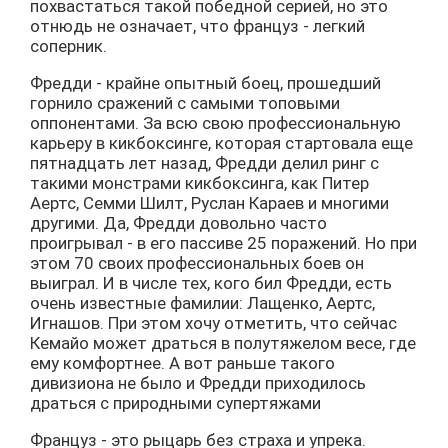
похвастаться такой победной серией, но это
отнюдь не означает, что француз - легкий
соперник.
Фредди - крайне опытный боец, прошедший
горнило сражений с самыми топовыми
оппонентами. За всю свою профессиональную
карьеру в кикбоксинге, которая стартовала еще
пятнадцать лет назад, Фредди делил ринг с
такими монстрами кикбоксинга, как Питер
Аертс, Семми Шилт, Руслан Караев и многими
другими. Да, Фредди довольно часто
проигрывал - в его пассиве 25 поражений. Но при
этом 70 своих профессиональных боев он
выиграл. И в числе тех, кого бил Фредди, есть
очень известные фамилии: Лащенко, Аертс,
Игнашов. При этом хочу отметить, что сейчас
Кемайо может драться в полутяжелом весе, где
ему комфортнее. А вот раньше такого
дивизиона не было и Фредди приходилось
драться с природными супертяжами
Француз - это рыцарь без страха и упрека.