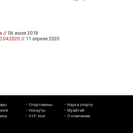
а
// 06 июля 2018
.04.2020
// 11 апреля 2020
иры
Спортсмены
Наука спорту
инги
Нокауты
Mуайтай
ила
V.I.P. tour
О компании