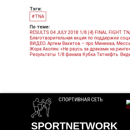
Тэги:
#TNA
По теме:
RESULTS 04 JULY 2018 1/8 (4) FINAL FIGHT 
Благотворительная акция по поддержке соц
ВИДЕО. Артем Вахитов – про Минеева, Месси
Жора Акопян: «Не рвусь за драками на ринге
Результаты 1/8 финала Кубка Татнефть. Вид
СПОРТИВНАЯ СЕТЬ
SPORTNETWORK