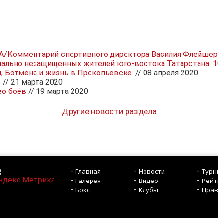
TNA/Комментарий спортивного директора Василия Флейшер
иально незащищенных жителей юго-востока Татарстана. 10
, Бэтмена и жизнь в Прокопьевске.
// 08 апреля 2020
»
// 21 марта 2020
ео боёв
// 19 марта 2020
Другие новости раздела
Главная
Новости
Турн
Галерея
Видео
Рейт
Бокс
Клубы
Прав