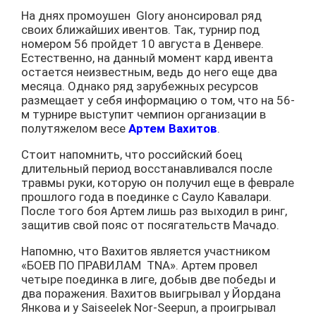
На днях промоушен Glory анонсировал ряд
своих ближайших ивентов. Так, турнир под
номером 56 пройдет 10 августа в Денвере.
Естественно, на данный момент кард ивента
остается неизвестным, ведь до него еще два
месяца. Однако ряд зарубежных ресурсов
размещает у себя информацию о том, что на 56-
м турнире выступит чемпион организации в
полутяжелом весе
Артем Вахитов
.
Стоит напомнить, что российский боец
длительный период восстанавливался после
травмы руки, которую он получил еще в феврале
прошлого года в поединке с Сауло Кавалари.
После того боя Артем лишь раз выходил в ринг,
защитив свой пояс от посягательств Мачадо.
Напомню, что Вахитов является участником
«БОЕВ ПО ПРАВИЛАМ TNA». Артем провел
четыре поединка в лиге, добыв две победы и
два поражения. Вахитов выигрывал у Йордана
Янкова и у Saiseelek Nor-Seepun, а проигрывал