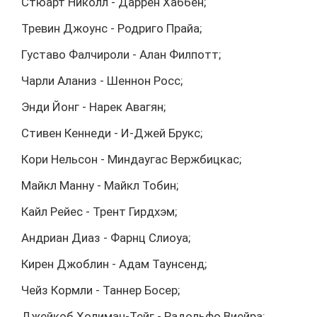
Стюарт Николл - Даррен Хаббен;
Тревин Джоунс - Родриго Прайа;
Густаво Фалчироли - Алан Филпотт;
Чарли Аланиз - Шеннон Росс;
Энди Йонг - Нарек Авагян;
Стивен Кеннеди - И-Джей Брукс;
Кори Нельсон - Миндаугас Вержбицкас;
Майкл Манну - Майкл Тобин;
Кайл Рейес - Трент Гирдхэм;
Андриан Диаз - Фарнц Слиоуа;
Кирен Джоблин - Адам Таунсенд;
Чейз Кормли - Таннер Босер;
Джейкоб Холиман-Тейг - Радольфо Виейра;