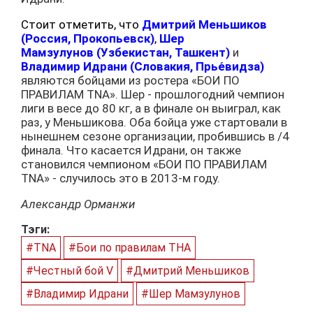
Стоит отметить, что
Дмитрий Меньшиков
(Россия, Прокопьевск)
,
Шер
Мамзулунов
(Узбекистан, Ташкент)
и
Владимир Идрани (Словакия, Прье́видза)
являются бойцами из ростера «БОИ ПО
ПРАВИЛАМ TNA». Шер - прошлогодний чемпион
лиги в весе до 80 кг, а в финале он выиграл, как
раз, у Меньшикова. Оба бойца уже стартовали в
нынешнем сезоне организации, пробившись в /4
финала. Что касается Идрани, он также
становился чемпионом «БОИ ПО ПРАВИЛАМ
TNA» - случилось это в 2013-м году.
Александр Орманжи
Тэги:
#TNA
#Бои по правилам ТНА
#Честный бой V
#Дмитрий Меньшиков
#Владимир Идрани
#Шер Мамзулунов