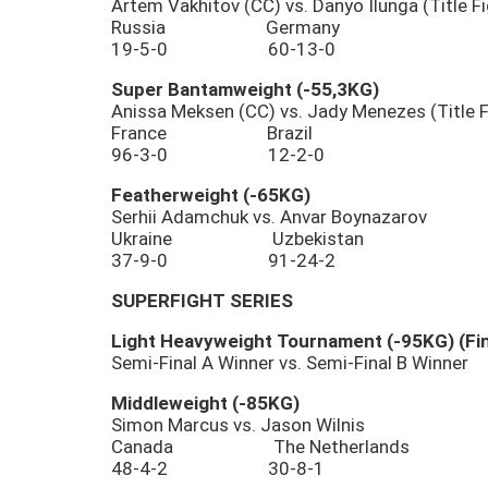
Artem Vakhitov (CC) vs. Danyo Ilunga (Title 
Russia Germany
19-5-0 60-13-0
Super Bantamweight (-55,3KG)
Anissa Meksen (CC) vs. Jady Menezes (Title 
France Brazil
96-3-0 12-2-0
Featherweight (-65KG)
Serhii Adamchuk vs. Anvar Boynazarov
Ukraine Uzbekistan
37-9-0 91-24-2
SUPERFIGHT SERIES
Light Heavyweight Tournament (-95KG) (Fin
Semi-Final A Winner vs. Semi-Final B Winner
Middleweight (-85KG)
Simon Marcus vs. Jason Wilnis
Canada The Netherlands
48-4-2 30-8-1