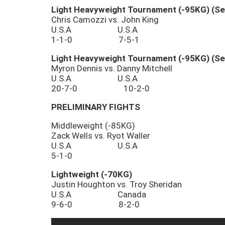
Light Heavyweight Tournament (-95KG) (Se
Chris Camozzi vs. John King
U.S.A U.S.A
1-1-0 7-5-1
Light Heavyweight Tournament (-95KG) (Se
Myron Dennis vs. Danny Mitchell
U.S.A U.S.A
20-7-0 10-2-0
PRELIMINARY FIGHTS
Middleweight (-85KG)
Zack Wells vs. Ryot Waller
U.S.A U.S.A
5-1-0
Lightweight (-70KG)
Justin Houghton vs. Troy Sheridan
U.S.A Canada
9-6-0 8-2-0