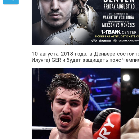
10 августа 2018 года, в Денвере состоит
Илунга) GER и будет защищать пояс Чемпи