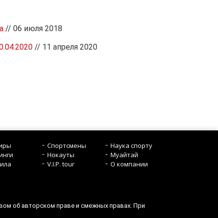
а
// 06 июля 2018
.04.2020
// 11 апреля 2020
иры
Спортсмены
Наука спорту
инги
Нокауты
Mуайтай
ила
V.I.P. tour
О компании
вом об авторском праве и смежных правах. При