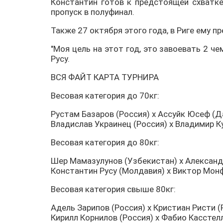
Константин готов к предстоящей схватке
пропуск в полуфинал.
Также 27 октября этого года, в Риге ему 
"Моя цель на этот год, это завоевать 2 ч
Русу.
ВСЯ ФАЙТ КАРТА ТУРНИРА
Весовая категория до 70кг:
Рустам Базаров (Россия) х Ассуйк Юсеф (Д
Владислав Украинец (Россия) х Владимир К
Весовая категория до 80кг:
Шер Мамазулунов (Узбекистан) х Александ
Константин Русу (Молдавия) х Виктор Мон
Весовая категория свыше 80кг:
Адель Зарипов (Россия) х Кристиан Ристи 
Кирилл Корнилов (Россия) х Фабио Касстел