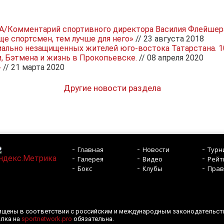
TNA/Комментарий спортивного директора Василия Флейшер
 спортсмен, тем лучше для него»
// 23 августа 2018
иально незащищенных жителей юго-востока Татарстана. 10
, Бэтмена и жизнь в Прокопьевске.
// 08 апреля 2020
»
// 21 марта 2020
Другие новости раздела
Главная
Новости
Турн
Галерея
Видео
Рейт
Бокс
Клубы
Прав
щищены в соответствии с российским и международным законодательст
ылка на
sportnetwork.pro
обязательна.