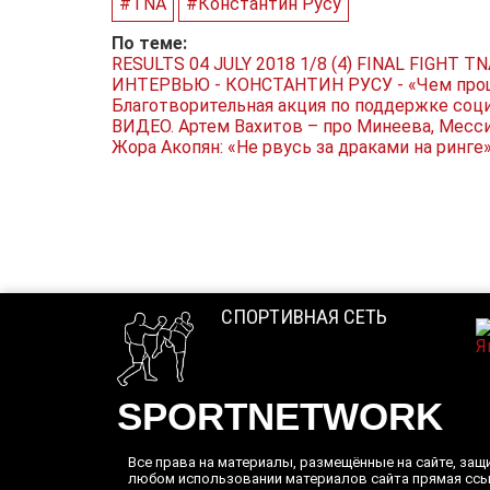
#TNA
#Константин Русу
По теме:
RESULTS 04 JULY 2018 1/8 (4) FINAL FIGHT 
ИНТЕРВЬЮ - КОНСТАНТИН РУСУ - «Чем проще
Благотворительная акция по поддержке соц
ВИДЕО. Артем Вахитов – про Минеева, Месси
Жора Акопян: «Не рвусь за драками на ринге
СПОРТИВНАЯ СЕТЬ
SPORTNETWORK
Все права на материалы, размещённые на сайте, за
любом использовании материалов сайта прямая сс