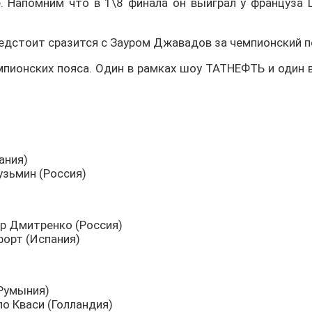
. Напомним что в 1\8 финала он выиграл у француза
предстоит сразится с Зауром Джавадов за чемпионский по
емпионских пояса. Один в рамках шоу ТАТНЕФТЬ и один в
ания)
узьмин (Россия)
р Дмитренко (Россия)
форт (Испания)
(Румыния)
ло Кваси (Голландия)