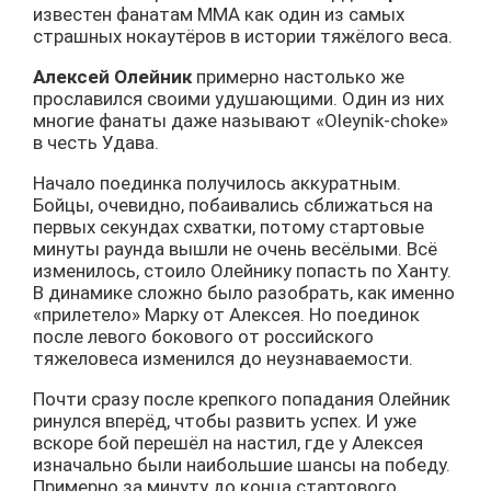
известен фанатам ММА как один из самых
страшных нокаутёров в истории тяжёлого веса.
Алексей Олейник
примерно настолько же
прославился своими удушающими. Один из них
многие фанаты даже называют «Oleynik-choke»
в честь Удава.
Начало поединка получилось аккуратным.
Бойцы, очевидно, побаивались сближаться на
первых секундах схватки, потому стартовые
минуты раунда вышли не очень весёлыми. Всё
изменилось, стоило Олейнику попасть по Ханту.
В динамике сложно было разобрать, как именно
«прилетело» Марку от Алексея. Но поединок
после левого бокового от российского
тяжеловеса изменился до неузнаваемости.
Почти сразу после крепкого попадания Олейник
ринулся вперёд, чтобы развить успех. И уже
вскоре бой перешёл на настил, где у Алексея
изначально были наибольшие шансы на победу.
Примерно за минуту до конца стартового