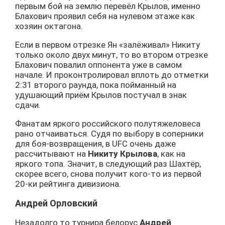
первым бой на землю перевёл Крылов, именно
Блахович проявил себя на нулевом этаже как
хозяин октагона.
Если в первом отрезке Ян «залёживал» Никиту
только около двух минут, то во втором отрезке
Блахович повалил оппонента уже в самом
начале. И проконтролировал вплоть до отметки
2:31 второго раунда, пока пойманный на
удушающий приём Крылов постучал в знак
сдачи.
Фанатам яркого российского полутяжеловеса
рано отчаиваться. Судя по выбору в соперники
для боя-возвращения, в UFC очень даже
рассчитывают на
Никиту Крылова
, как на
яркого топа. Значит, в следующий раз Шахтёр,
скорее всего, снова получит кого-то из первой
20-ки рейтинга дивизиона.
Андрей Орловский
Незадолго то турнира белорус
Андрей