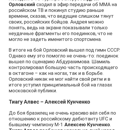
Орловский
сходил в эфир передачи об ММА на
российском ТВ и покинул студию раньше
времени, сказав, что ведущие слишком тянут
своих, российских бойцов. Андрея можно
понять, ведь на экране показывали только
неудачные фрагменты его поединков, что не
могло не задеть именитого спортсмена.
В итоге на бой Орловский вышел под гимн СССР.
Однако ему это помогло не очень-то: поединок
вышел по сценарию Абдурахимова. Шамиль
контролировал большую часть происходящего
в октагоне – как на ногах, так и в борьбе.
Орловский никак не мог найти свой ритм и в
итоге уступил принципиальный бой на глазах
московской публики.
Тиагу Алвес – Алексей Кунченко
До боя бразилец не очень красиво вёл себя по
отношению к российскому дебютанту UFC и
бывшему чемпиону М-1
Алексею Кунченко
.