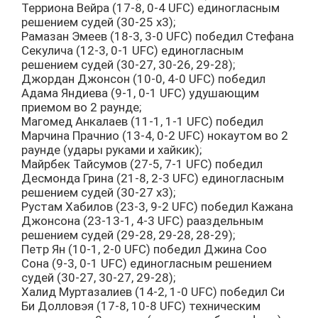
Терриона Вейра (17-8, 0-4 UFC) единогласным
решением судей (30-25 х3);
Рамазан Эмеев (18-3, 3-0 UFC) победил Стефана
Секулича (12-3, 0-1 UFC) единогласным
решением судей (30-27, 30-26, 29-28);
Джордан Джонсон (10-0, 4-0 UFC) победил
Адама Яндиева (9-1, 0-1 UFC) удушающим
приемом во 2 раунде;
Магомед Анкалаев (11-1, 1-1 UFC) победил
Марчина Прачнио (13-4, 0-2 UFC) нокаутом во 2
раунде (удары руками и хайкик);
Майрбек Тайсумов (27-5, 7-1 UFC) победил
Десмонда Грина (21-8, 2-3 UFC) единогласным
решением судей (30-27 х3);
Рустам Хабилов (23-3, 9-2 UFC) победил Кажана
Джонсона (23-13-1, 4-3 UFC) рааздельным
решением судей (29-28, 29-28, 28-29);
Петр Ян (10-1, 2-0 UFC) победил Джина Соо
Сона (9-3, 0-1 UFC) единогласным решением
судей (30-27, 30-27, 29-28);
Халид Муртазалиев (14-2, 1-0 UFC) победил Си
Би Долловэя (17-8, 10-8 UFC) техническим