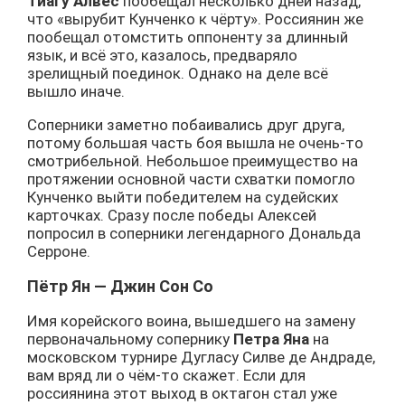
Тиагу Алвес
пообещал несколько дней назад,
что «вырубит Кунченко к чёрту». Россиянин же
пообещал отомстить оппоненту за длинный
язык, и всё это, казалось, предваряло
зрелищный поединок. Однако на деле всё
вышло иначе.
Соперники заметно побаивались друг друга,
потому большая часть боя вышла не очень-то
смотрибельной. Небольшое преимущество на
протяжении основной части схватки помогло
Кунченко выйти победителем на судейских
карточках. Сразу после победы Алексей
попросил в соперники легендарного Дональда
Серроне.
Пётр Ян — Джин Сон Со
Имя корейского воина, вышедшего на замену
первоначальному сопернику
Петра Яна
на
московском турнире Дугласу Силве де Андраде,
вам вряд ли о чём-то скажет. Если для
россиянина этот выход в октагон стал уже