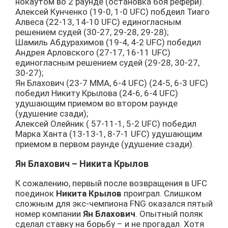
нокаутом во 2 раунде (остановка боя рефери).
Алексей Кунченко (19-0, 1-0 UFC) побдеил Тиаго
Алвеса (22-13, 14-10 UFC) единогласным
решением судей (30-27, 29-28, 29-28);
Шамиль Абдурахимов (19-4, 4-2 UFC) победил
Андрея Арловского (27-17, 16-11 UFC)
единогласным решением судей (29-28, 30-27,
30-27);
Ян Блахович (23-7 MMA, 6-4 UFC) (24-5, 6-3 UFC)
победил Никиту Крылова (24-6, 6-4 UFC)
удушающим приемом во втором раунде
(удушение сзади);
Алексей Олейник ( 57-11-1, 5-2 UFC) победил
Марка Ханта (13-13-1, 8-7-1 UFC) удушающим
приемом в первом раунде (удушение сзади).
Ян Блахович – Никита Крылов
К сожалению, первый после возвращения в UFC
поединок
Никита Крылов
проиграл. Слишком
сложным для экс-чемпиона FNG оказался пятый
номер компании
Ян Блахович
. Опытный поляк
сделал ставку на борьбу – и не прогадал. Хотя