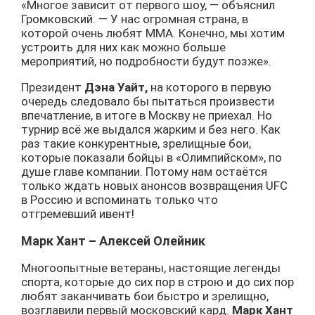
«Многое зависит от первого шоу, — объяснил
Громковский. — У нас огромная страна, в
которой очень любят ММА. Конечно, мы хотим
устроить для них как можно больше
мероприятий, но подробности будут позже».
Президент
Дэна Уайт,
на которого в первую
очередь следовало бы пытаться произвести
впечатление, в итоге в Москву не приехал. Но
турнир всё же выдался жарким и без него. Как
раз такие конкурентные, зрелищные бои,
которые показали бойцы в «Олимпийском», по
душе главе компании. Потому нам остаётся
только ждать новых анонсов возвращения UFC
в Россию и вспоминать только что
отгремевший ивент!
Марк Хант – Алексей Олейник
Многоопытные ветераны, настоящие легенды
спорта, которые до сих пор в строю и до сих пор
любят заканчивать бои быстро и зрелищно,
возглавили первый московский кард.
Марк Хант