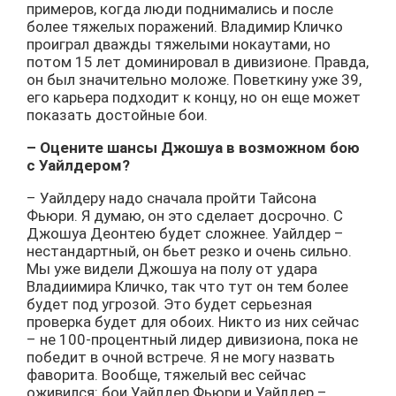
примеров, когда люди поднимались и после
более тяжелых поражений. Владимир Кличко
проиграл дважды тяжелыми нокаутами, но
потом 15 лет доминировал в дивизионе. Правда,
он был значительно моложе. Поветкину уже 39,
его карьера подходит к концу, но он еще может
показать достойные бои.
– Оцените шансы Джошуа в возможном бою
с Уайлдером?
– Уайлдеру надо сначала пройти Тайсона
Фьюри. Я думаю, он это сделает досрочно. С
Джошуа Деонтею будет сложнее. Уайлдер –
нестандартный, он бьет резко и очень сильно.
Мы уже видели Джошуа на полу от удара
Владиимира Кличко, так что тут он тем более
будет под угрозой. Это будет серьезная
проверка будет для обоих. Никто из них сейчас
– не 100-процентный лидер дивизиона, пока не
победит в очной встрече. Я не могу назвать
фаворита. Вообще, тяжелый вес сейчас
оживился: бои Уайлдер Фьюри и Уайлдер –