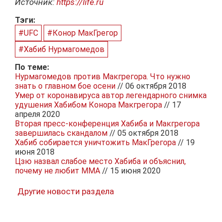
Источник:
https://life.ru
Тэги:
#UFC
#Конор МакГрегор
#Хабиб Нурмагомедов
По теме:
Нурмагомедов против Макгрегора. Что нужно
знать о главном бое осени
// 06 октября 2018
Умер от коронавируса автор легендарного снимка
удушения Хабибом Конора Макгрегора
// 17
апреля 2020
Вторая пресс-конференция Хабиба и Макгрегора
завершилась скандалом
// 05 октября 2018
Хабиб собирается уничтожить МакГрегора
// 19
июня 2018
Цзю назвал слабое место Хабиба и объяснил,
почему не любит MMA
// 15 июня 2020
Другие новости раздела