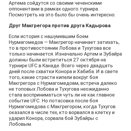
Артема сойдутся со своими чеченскими
оппонентами в рамках одного турнира.
Посмотреть на это было бы очень интересно.
Друг Макгрегора против друга Кадырова
Если история с нашумевшим боем
Нурмагомедов — Макгрегор начинает затихать,
то в противостоянии Лобова и Тухугова все
только начинается. Изначально Артем и Зубайра
должны были встретиться 27 октября на
турнире UFC в Канаде. Всего через двадцать
дней после схватки Конора и Хабиба. И в свете
того, какие страсти кипели вокруг боя
Макгрегора с Нурмагомедовм, встреча далеко
не топовых Лобова и Тухугова неожиданно
стала восприниматься чуть ли не как главное
событие UFC. Но потасовка после боя
Нурмагомедова с Макгрегором, когда Тухугов
оказался в числе тех, кто ворвался в клетку и
ударил Конора, сорвала бой Зубайры с
Лобовым.