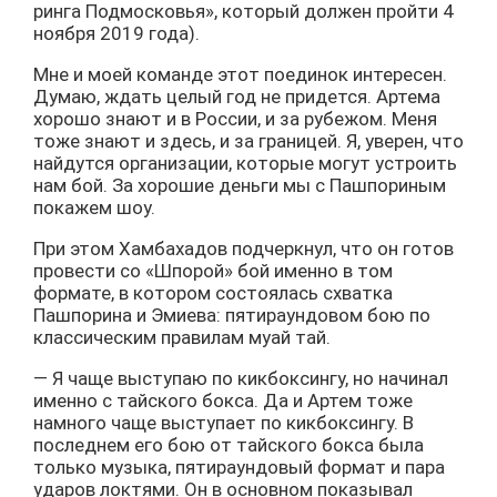
ринга Подмосковья», который должен пройти 4
ноября 2019 года).
Мне и моей команде этот поединок интересен.
Думаю, ждать целый год не придется. Артема
хорошо знают и в России, и за рубежом. Меня
тоже знают и здесь, и за границей. Я, уверен, что
найдутся организации, которые могут устроить
нам бой. За хорошие деньги мы с Пашпориным
покажем шоу.
При этом Хамбахадов подчеркнул, что он готов
провести со «Шпорой» бой именно в том
формате, в котором состоялась схватка
Пашпорина и Эмиева: пятираундовом бою по
классическим правилам муай тай.
— Я чаще выступаю по кикбоксингу, но начинал
именно с тайского бокса. Да и Артем тоже
намного чаще выступает по кикбоксингу. В
последнем его бою от тайского бокса была
только музыка, пятираундовый формат и пара
ударов локтями. Он в основном показывал