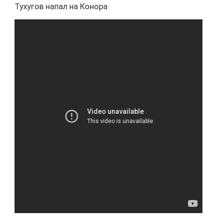
Тухугов напал на Конора