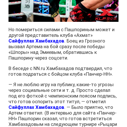
Но помериться силами с Пашпориным может и
другой представитель клуба «Ахмат»
Сайфуллах Хамбахадов
. Боец из Грозного
вызвал Артема на бой сразу после победы
«Шпоры» над Эмиевым, обратившись к
Пашпорину через соцсети.
В беседе с NN.ru Хамбахадов подтвердил, что
готов подраться с бойцом клуба «Панчер-НН».
— Я не люблю игру на публику, какие-то угрозы
через социальные сети и т. д. Просто сделал
под его фоткой с чемпионским поясом подпись,
что готов оспорить этот титул, — отметил
Сайфуллах Хамбахадов
. — Было приятно, что
Артем ответил. (В интервью для сайта «Панчер-
НН» Пашпорин сказал, что готов встретиться
Хамбахадовым на следующем турнире «Рыцари