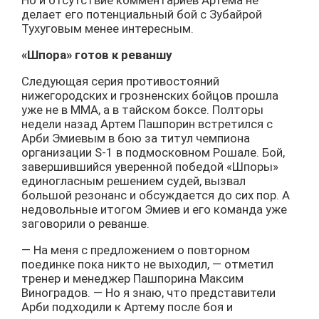
Но и отсутствие комментариев Артема не
делает его потенциальный бой с Зубайрой
Тухуговым менее интересным.
«Шпора» готов к реваншу
Следующая серия противостояний
нижегородских и грозненских бойцов прошла
уже не в ММА, а в тайском боксе. Полторы
недели назад Артем Пашпорин встретился с
Арби Эмиевым в бою за титул чемпиона
организации S-1 в подмосковном Рошале. Бой,
завершившийся уверенной победой «Шпоры»
единогласным решением судей, вызвал
большой резонанс и обсуждается до сих пор. А
недовольные итогом Эмиев и его команда уже
заговорили о реванше.
— На меня с предложением о повторном
поединке пока никто не выходил, — отметил
тренер и менеджер Пашпорина Максим
Виноградов. — Но я знаю, что представители
Арби подходили к Артему после боя и