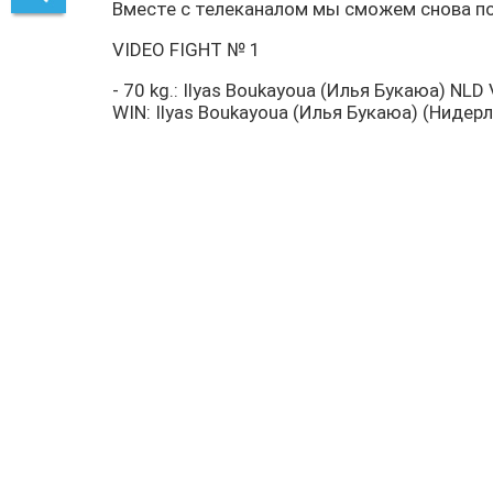
Вместе с телеканалом мы сможем снова по
VIDEO FIGHT № 1
- 70 kg.: Ilyas Boukayoua (Илья Букаюа) NLD
WIN: Ilyas Boukayoua (Илья Букаюа) (Нидерл