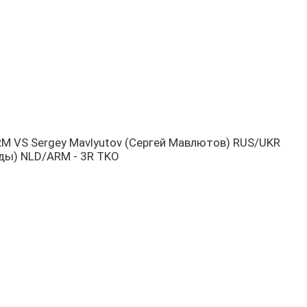
/ARM VS Sergey Mavlyutov (Сергей Мавлютов) RUS/UKR
нды) NLD/ARM - 3R TKO