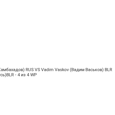
х Хамбахадов) RUS VS Vadim Vaskov (Вадим Васьков) BLR
сь)BLR - 4 из 4 WP