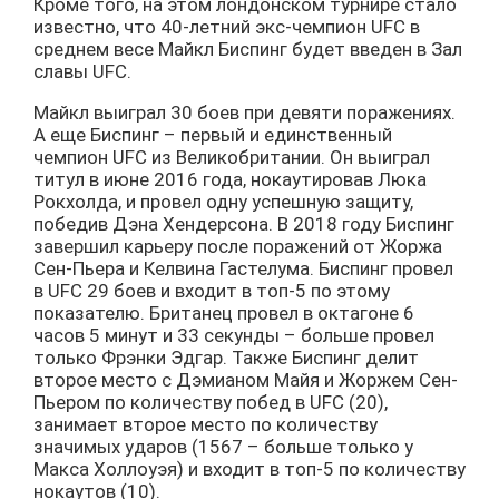
Кроме того, на этом лондонском турнире стало
известно, что 40-летний экс-чемпион UFC в
среднем весе Майкл Биспинг будет введен в Зал
славы UFC.
Майкл выиграл 30 боев при девяти поражениях.
А еще Биспинг – первый и единственный
чемпион UFC из Великобритании. Он выиграл
титул в июне 2016 года, нокаутировав Люка
Рокхолда, и провел одну успешную защиту,
победив Дэна Хендерсона. В 2018 году Биспинг
завершил карьеру после поражений от Жоржа
Сен-Пьера и Келвина Гастелума. Биспинг провел
в UFC 29 боев и входит в топ-5 по этому
показателю. Британец провел в октагоне 6
часов 5 минут и 33 секунды – больше провел
только Фрэнки Эдгар. Также Биспинг делит
второе место c Дэмианом Майя и Жоржем Сен-
Пьером по количеству побед в UFC (20),
занимает второе место по количеству
значимых ударов (1567 – больше только у
Макса Холлоуэя) и входит в топ-5 по количеству
нокаутов (10).