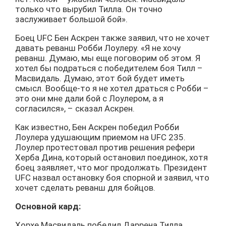
только что вырубил Тилла. Он точно
заслуживает большой бой».
Боец UFC Бен Аскрен также заявил, что не хочет
давать реванш Робби Лоулеру. «Я не хочу
реванш. Думаю, мы еще поговорим об этом. Я
хотел бы подраться с победителем боя Тилл –
Масвидаль. Думаю, этот бой будет иметь
смысл. Вообще-то я не хотел драться с Робби –
это они мне дали бой с Лоулером, а я
согласился», – сказал Аскрен.
Как известно, Бен Аскрен победил Робби
Лоулера удушающим приемом на UFC 235.
Лоулер протестовал против решения рефери
Херба Дина, который остановил поединок, хотя
боец заявляет, что мог продолжать. Президент
UFC назвал остановку боя спорной и заявил, что
хочет сделать реванш для бойцов.
Основной кард:
Хорхе Масвидаль победил Даррена Тилла