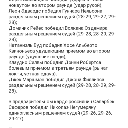
нокаутом во втором раунде (удар рукой);
Леон Эдвардс победил Гуннара Нельсона
раздельным решением судей (28-29, 29-27, 29-
28);
Доминик Рейес победил Волкана Оздемира
раздельным решением судей (29-28, 28-29, 29-
28);
Натаниэль Вуд победил Хосе Альберто
Квиноньеса удушающим приемом во втором
раунде (удушение сзади);
Клаудио Силвы победил Дэнни Робертса
болевым приемом в третьем раунде (рычаг
локтя, устная сдача);
Джек Маршмэн победил Джона Филлипса
раздельным решением судей (29-28, 28-29, 29-
28).
В предварительном карде россиянин Сапарбек
Сафаров победил Николаэ Негумеряну
единогласным решением судей (29-26, 29-26,
29-27).