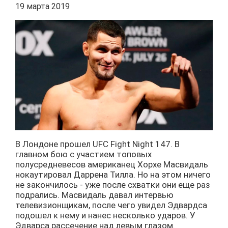
19 марта 2019
В Лондоне прошел UFC Fight Night 147. В
главном бою с участием топовых
полусредневесов американец Хорхе Масвидаль
нокаутировал Даррена Тилла. Но на этом ничего
не закончилось - уже после схватки они еще раз
подрались. Масвидаль давал интервью
телевизионщикам, после чего увидел Эдвардса
подошел к нему и нанес несколько ударов. У
Эдварса рассечение над левым глазом.