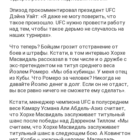
Эпизод прокомментировал президент UFC
Дэйна Уайт: «Я даже не могу поверить, что
такое произошло. UFC нужно провести работу
над тем, чтобы такое дерьмо не случалось на
наших турнирах».
Что теперь? Бойцам грозит отстранение от
боев и штрафы. Кстати, в том интервью Хорхе
Масвидаль рассказал в том числе и о дружбе с
экс-претендентом на титул среднего веса
Йоэлем Ромеро. «Мы оба кубинцы. У меня отец
из Кубы. Что Ромеро за человек? Никогда не
давайте Йоэлю денег в долг. Если он не отдаст,
вы все равно ничего не сможете ему сделать».
Кстати, менеджер чемпиона UFC в полусреднем
весе Камару Усмана Али Абдель-Азиз считает,
что Хорхе Масвидаль заслуживает титульный
шанс после победы над Дарреном Тиллом: «Мы
считаем, что Хорхе Масвидаль заслуживает
титульный шанс в следующем бою. А Ковингтон
нет. Колби – ужасный человек. Масвидаль