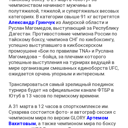
чемпионством начинают мужчины в
полутяжелой, тяжелой, и супертяжелых весовых
категориях. В категории свыше 91 кг встретятся
Александр Гринчук
из Амурской области и
Руслан Магомедов, выступающий за Республику
Дагестан. Противостояние чемпиона России по
тайскому боксу, чемпиона СНГ по кикбоксингу,
успешно выступавшего в кикбоксерском
промоушене «Бои по правилам TNA» и Руслана
Магомедова – бойца, за плечами которого
успешные выступления на турнирах ведущей в
мире организации смешанных единоборств UFC,
ожидается орчень упорным и интересным.
Транслироваться самый зрелищный поединок
турнира будет на официальном канале ФТБР в
Ютуб в 13 часов по пермскому времени.
А 31 марта в 12 часов в спорткомплексе им.
Сухарева состоится фото- и автограф сессия с
чемпионом мира по версии GLORY
Артемом
Вахитовым
, а также чемпионом мира по боксу