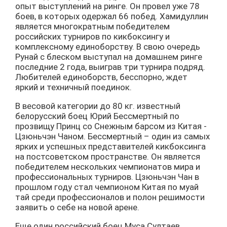
опыт выступлений на ринге. Он провел уже 78
боев, в которых одержал 66 побед. Хамидуллин
является многократным победителем
российских турниров по кикбоксингу и
комплексному единоборству. В свою очередь
Рунай с блеском выступал на домашнем ринге
последние 2 года, выиграв три турнира подряд.
Любителей единоборств, бесспорно, ждет
яркий и техничный поединок.
В весовой категории до 80 кг. известный
белорусский боец Юрий Бессмертный по
прозвищу Принц со Снежным барсом из Китая -
Цзюньчэн Чаном. Бессмертный – один из самых
ярких и успешных представителей кикбоксинга
на постсоветском пространстве. Он является
победителем нескольких чемпионатов мира и
профессиональных турниров. Цзюньчэн Чан в
прошлом году стал чемпионом Китая по муай
тай среди профессионалов и полон решимости
заявить о себе на новой арене.
Еще один российский боец Муса Султаев