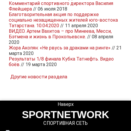
Комментарий спортивного директора Василия
Флейшера
// 06 июля 2018
Благотворительная акция по поддержке
социально незащищенных жителей юго-востока
Татарстана. 10.04.2020
// 11 апреля 2020
ВИДЕО. Артем Вахитов – про Минеева, Месси,
Бэтмена и жизнь в Прокопьевске.
// 08 апреля
2020
Жора Акопян: «Не рвусь за драками на ринге»
// 21
марта 2020
Результаты 1/8 финала Кубка Татнефть. Видео
боёв
// 19 марта 2020
Другие новости раздела
Наверх
SPORTNETWORK
СПОРТИВНАЯ СЕТЬ