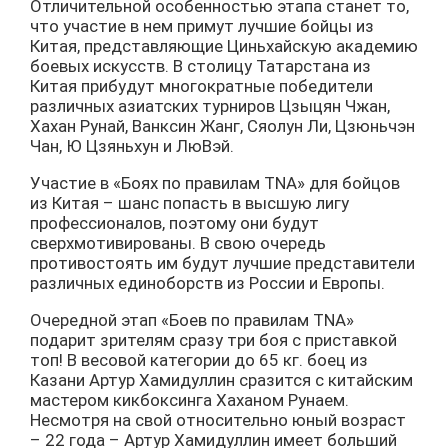
Отличительной особенностью этапа станет то,
что участие в нем примут лучшие бойцы из
Китая, представляющие Циньхайскую академию
боевых искусств. В столицу Татарстана из
Китая прибудут многократные победители
различных азиатских турниров Цзыцян Чжан,
Хахан Рунай, Ванксин Жанг, Сяолун Ли, Цзюньчэн
Чан, Ю Цзяньхун и ЛюВэй.
Участие в «Боях по правилам TNA» для бойцов
из Китая – шанс попасть в высшую лигу
профессионалов, поэтому они будут
сверхмотивированы. В свою очередь
противостоять им будут лучшие представители
различных единоборств из России и Европы.
Очередной этап «Боев по правилам TNA»
подарит зрителям сразу три боя с приставкой
топ! В весовой категории до 65 кг. боец из
Казани Артур Хамидуллин сразится с китайским
мастером кикбоксинга Хаханом Рунаем.
Несмотря на свой относительно юный возраст
– 22 года – Артур Хамидуллин имеет больший