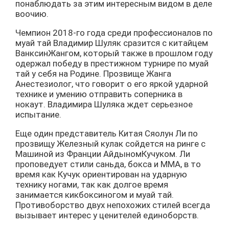
понаблюдать за этим интересным видом в деле
воочию.
Чемпион 2018-го года среди профессионалов по
муай тай Владимир Шуляк сразится с китайцем
ВанксинЖангом, который также в прошлом году
одержал победу в престижном турнире по муай
тай у себя на Родине. Прозвище Жанга
Анестезиолог, что говорит о его яркой ударной
технике и умению отправить соперника в
нокаут. Владимира Шуляка ждет серьезное
испытание.
Еще один представитель Китая Сяолун Ли по
прозвищу Железный кулак сойдется на ринге с
Машиной из Франции АйдыномКучуком. Ли
проповедует стили саньда, бокса и MMA, в то
время как Кучук ориентирован на ударную
технику ногами, так как долгое время
занимается кикбоксиногом и муай тай.
Противоборство двух непохожих стилей всегда
вызывает интерес у ценителей единоборств.