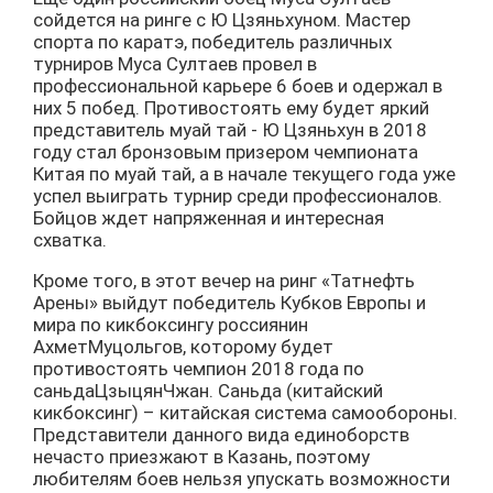
сойдется на ринге с Ю Цзяньхуном. Мастер
спорта по каратэ, победитель различных
турниров Муса Султаев провел в
профессиональной карьере 6 боев и одержал в
них 5 побед. Противостоять ему будет яркий
представитель муай тай - Ю Цзяньхун в 2018
году стал бронзовым призером чемпионата
Китая по муай тай, а в начале текущего года уже
успел выиграть турнир среди профессионалов.
Бойцов ждет напряженная и интересная
схватка.
Кроме того, в этот вечер на ринг «Татнефть
Арены» выйдут победитель Кубков Европы и
мира по кикбоксингу россиянин
АхметМуцольгов, которому будет
противостоять чемпион 2018 года по
саньдаЦзыцянЧжан. Саньда (китайский
кикбоксинг) – китайская система самообороны.
Представители данного вида единоборств
нечасто приезжают в Казань, поэтому
любителям боев нельзя упускать возможности