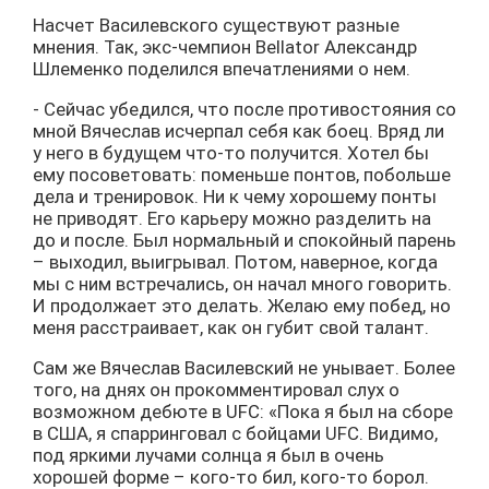
Насчет Василевского существуют разные
мнения. Так, экс-чемпион Bellator Александр
Шлеменко поделился впечатлениями о нем.
- Сейчас убедился, что после противостояния со
мной Вячеслав исчерпал себя как боец. Вряд ли
у него в будущем что-то получится. Хотел бы
ему посоветовать: поменьше понтов, побольше
дела и тренировок. Ни к чему хорошему понты
не приводят. Его карьеру можно разделить на
до и после. Был нормальный и спокойный парень
– выходил, выигрывал. Потом, наверное, когда
мы с ним встречались, он начал много говорить.
И продолжает это делать. Желаю ему побед, но
меня расстраивает, как он губит свой талант.
Сам же Вячеслав Василевский не унывает. Более
того, на днях он прокомментировал слух о
возможном дебюте в UFC: «Пока я был на сборе
в США, я спарринговал с бойцами UFC. Видимо,
под яркими лучами солнца я был в очень
хорошей форме – кого-то бил, кого-то борол.