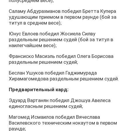
полусреднем весе);
Саламу Абдурахманов победил Бретта Купера
удушающим приемом в первом раунде (бой за
титул в среднем весе);
Юнус Евлоев победил Жосиела Силву
раздельным решением судей (бой за титул в
наилегчайшем весе);
Франсиско Масиэль победил Олега Борисова
раздельным решением судей;
Беслан Ушуков победил Гаджимурада
Хирамагомедова раздельным решением судей.
Предварительный кард:
Эдуард Вартанян победил Джошуа Авелеса
единогласным решением судей;
Магомед Исмаилов победил Вячеслава
Василевского техническим нокаутом в первом
раунде;