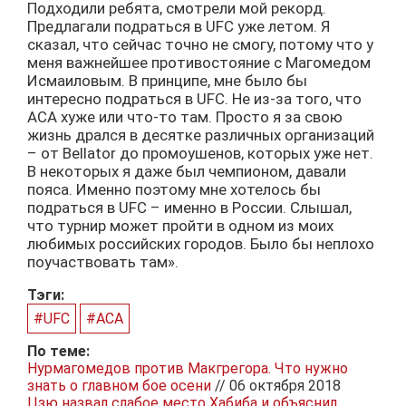
Подходили ребята, смотрели мой рекорд.
Предлагали подраться в UFC уже летом. Я
сказал, что сейчас точно не смогу, потому что у
меня важнейшее противостояние с Магомедом
Исмаиловым. В принципе, мне было бы
интересно подраться в UFC. Не из-за того, что
АСА хуже или что-то там. Просто я за свою
жизнь дрался в десятке различных организаций
– от Bellator до промоушенов, которых уже нет.
В некоторых я даже был чемпионом, давали
пояса. Именно поэтому мне хотелось бы
подраться в UFC – именно в России. Слышал,
что турнир может пройти в одном из моих
любимых российских городов. Было бы неплохо
поучаствовать там».
Тэги:
#UFC
#АСА
По теме:
Нурмагомедов против Макгрегора. Что нужно
знать о главном бое осени
// 06 октября 2018
Цзю назвал слабое место Хабиба и объяснил,