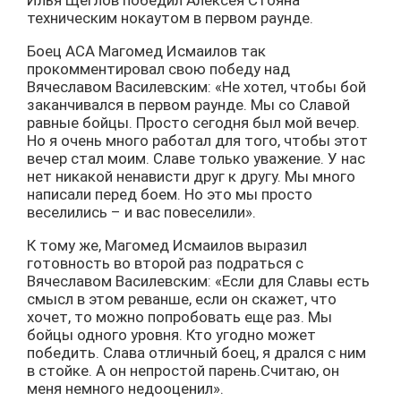
Илья Щеглов победил Алексея Стояна
техническим нокаутом в первом раунде.
Боец АСА Магомед Исмаилов так
прокомментировал свою победу над
Вячеславом Василевским: «Не хотел, чтобы бой
заканчивался в первом раунде. Мы со Славой
равные бойцы. Просто сегодня был мой вечер.
Но я очень много работал для того, чтобы этот
вечер стал моим. Славе только уважение. У нас
нет никакой ненависти друг к другу. Мы много
написали перед боем. Но это мы просто
веселились – и вас повеселили».
К тому же, Магомед Исмаилов выразил
готовность во второй раз подраться с
Вячеславом Василевским: «Если для Славы есть
смысл в этом реванше, если он скажет, что
хочет, то можно попробовать еще раз. Мы
бойцы одного уровня. Кто угодно может
победить. Слава отличный боец, я дрался с ним
в стойке. А он непростой парень.Считаю, он
меня немного недооценил».