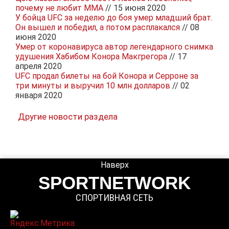
почему не любит MMA
// 15 июня 2020
У бойца UFC за неделю до боя умер младший брат.
Он вышел и победил, а потом расплакался
// 08
июня 2020
Умер от коронавируса автор легендарного снимка
удушения Хабибом Конора Макгрегора
// 17
апреля 2020
UFC продал билеты на бой Конора и Серроне за
три минуты и выручил 10 млн долларов
// 02
января 2020
Другие новости раздела
Наверх
SPORTNETWORK
СПОРТИВНАЯ СЕТЬ