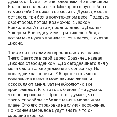
думаю, он будет очень голодным. Но я слишком
большая гора для него. Мне просто нужно быть
самим собой и ничего не менять. Думаю, у меня
осталось три боя в полутяжелом весе. Подерусь
с Сантосом, потом, возможно, с Люком
Рокхолдом. А потом, предполагаю, с Джонни
Уокером. Впереди у меня три тяжелых боя, а
потом мне нужно подниматься в весе», – сказал
Джонс.
Также он прокомментировал высказывание
Тиаго Сантоса в свой адрес. Бразилец назвал
Джонса стероидником: «До сегодняшнего дня у
меня было только уважение к сопернику. Но
последние заголовки... 95 процентов моих
соперников лезут в мою личную жизнь и
оскорбляют меня. Затем абсолютно все
проигрывают. Кто готов к 6 июля? Не думаю,
что он нервничает. Просто он думает, что
таким способом победит меня в моральном
плане. Это его страховка на случай поражения.
По крайней мере, все будут знать, что он
хороший парень».