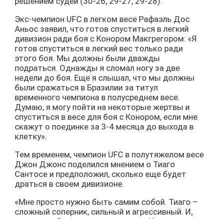
решением судей (30-26, 29-27, 29-28).
Экс-чемпион UFC в легком весе Рафаэль Дос
Аньос заявил, что готов спуститься в легкий
дивизион ради боя с Конором Макгрегором: «Я
готов спуститься в легкий вес только ради
этого боя. Мы должны были дважды
подраться. Однажды я сломал ногу за две
недели до боя. Еще я слышал, что мы должны
были сражаться в Бразилии за титул
временного чемпиона в полусреднем весе.
Думаю, я могу пойти на некоторые жертвы и
спуститься в весе для боя с Конором, если мне
скажут о поединке за 3-4 месяца до выхода в
клетку».
Тем временем, чемпион UFC в полутяжелом весе
Джон Джонс поделился мнением о Тиаго
Сантосе и предположил, сколько еще будет
драться в своем дивизионе.
«Мне просто нужно быть самим собой. Тиаго –
сложный соперник, сильный и агрессивный. И,