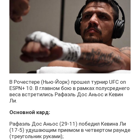
В Рочестере (Нью-Йорк) прошел турнир UFC on
ESPN+ 10. В главном бою в рамках полусреднего
веса встретились Рафаэль Дос Аньос и Кевин
Ли.
Основной кард:
Рафаэль Дос Аньос (29-11) победил Кевина Ли
(17-5) удушающим приемом в четвертом раунде
(треугольник руками);