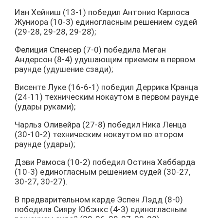
Иан Хейниш (13-1) победил Антонио Карлоса
Жуниора (10-3) единогласным решением судей
(29-28, 29-28, 29-28);
Фелиция Спенсер (7-0) победила Меган
Андерсон (8-4) удушающим приемом в первом
раунде (удушение сзади);
Висенте Луке (16-6-1) победил Деррика Кранца
(24-11) техническим нокаутом в первом раунде
(удары руками);
Чарльз Оливейра (27-8) победил Ника Ленца
(30-10-2) техническим нокаутом во втором
раунде (удары);
Дэви Рамоса (10-2) победил Остина Хаббарда
(10-3) единогласным решением судей (30-27,
30-27, 30-27).
В предварительном карде Эспен Лэдд (8-0)
победила Сияру Юбэнкс (4-3) единогласным