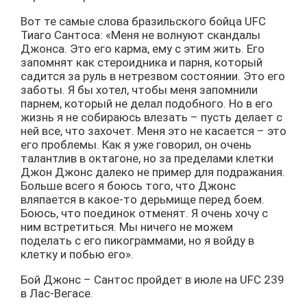
Вот те самые слова бразильского бойца UFС
Тиаго Сантоса: «Меня не волнуют скандалы
Джонса. Это его карма, ему с этим жить. Его
запомнят как стероидника и парня, который
садится за руль в нетрезвом состоянии. Это его
заботы. Я бы хотел, чтобы меня запомнили
парнем, который не делал подобного. Но в его
жизнь я не собираюсь влезать – пусть делает с
ней все, что захочет. Меня это не касается – это
его проблемы. Как я уже говорил, он очень
талантлив в октагоне, но за пределами клетки
Джон Джонс далеко не пример для подражания.
Больше всего я боюсь того, что Джонс
вляпается в какое-то дерьмище перед боем.
Боюсь, что поединок отменят. Я очень хочу с
ним встретиться. Мы ничего не можем
поделать с его пикограммами, но я войду в
клетку и побью его».
Бой Джонс – Сантос пройдет в июле на UFC 239
в Лас-Вегасе.