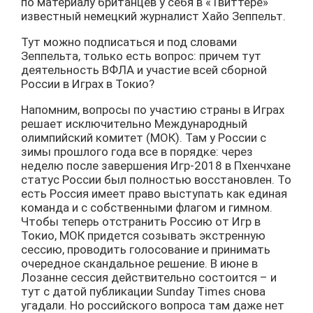
по материалу британцев у себя в «Твиттере»
известный немецкий журналист Хайо Зеппельт.
Тут можно подписаться и под словами
Зеппельта, только есть вопрос: причем тут
деятельность ВФЛА и участие всей сборной
России в Играх в Токио?
Напомним, вопросы по участию страны в Играх
решает исключительно Международный
олимпийский комитет (МОК). Там у России с
зимы прошлого года все в порядке: через
неделю после завершения Игр-2018 в Пхенчхане
статус России был полностью восстановлен. То
есть Россия имеет право выступать как единая
команда и с собственными флагом и гимном.
Чтобы теперь отстранить Россию от Игр в
Токио, МОК придется созывать экстренную
сессию, проводить голосование и принимать
очередное скандальное решение. В июне в
Лозанне сессия действительно состоится – и
тут с датой публикации Sunday Times снова
угадали. Но российского вопроса там даже нет