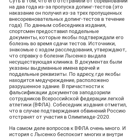
Суть в том, что его отстранили от соревнований
на два года из-за пропуска допинг-тестов (это
наказание он получил из-за трех пропущенных
внесоревновательных допинг-тестов в течение
года). По данным собеседника издания,
спортсмен предоставил поддельные
документы, которые якобы подтверждали его
болезнь во время сдачи тестов. Источники,
знакомые с ходом расследования, утверждают,
что справку о болезни Лысенко выдала
несуществующая клиника. В документах были
указаны выдуманные имена врачей и
поддельные реквизиты. По адресу, где якобы
находится медучреждение, расположено
разрушенное здание. В причастности к
фальсификации документов заподозрили
сотрудников Всероссийской федерации легкой
атлетики (ВФЛА). Собеседник издания отметил,
что в случае подтверждения обвинений Россию
отстранят от участия в Олимпиаде-2020.
На самом деле вопросов к ВФЛА очень много. И
история с Лысенко беспокоит многих и внутри