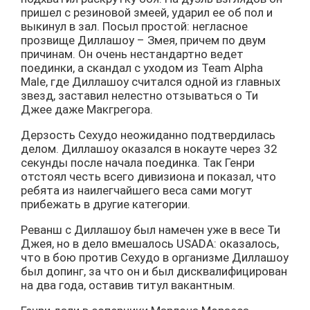
пришел с резиновой змеей, ударил ее об пол и
выкинул в зал. Посыл простой: негласное
прозвище Диллашоу – Змея, причем по двум
причинам. Он очень нестандартно ведет
поединки, а скандал с уходом из Team Alpha
Male, где Диллашоу считался одной из главных
звезд, заставил нелестно отзываться о Ти
Джее даже Макгрегора.
Дерзость Сехудо неожиданно подтвердилась
делом. Диллашоу оказался в нокауте через 32
секунды после начала поединка. Так Генри
отстоял честь всего дивизиона и показал, что
ребята из наилегчайшего веса сами могут
прибежать в другие категории.
Реванш с Диллашоу был намечен уже в весе Ти
Джея, но в дело вмешалось USADA: оказалось,
что в бою против Сехудо в организме Диллашоу
был допинг, за что он и был дисквалифицирован
на два года, оставив титул вакантным.