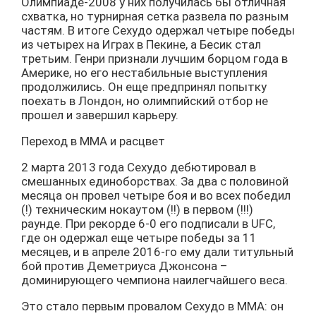
Олимпиаде-2008 у них получилась бы отличная
схватка, но турнирная сетка развела по разным
частям. В итоге Сехудо одержал четыре победы
из четырех на Играх в Пекине, а Бесик стал
третьим. Генри признали лучшим борцом года в
Америке, но его нестабильные выступления
продолжились. Он еще предпринял попытку
поехать в Лондон, но олимпийский отбор не
прошел и завершил карьеру.
Переход в MMA и расцвет
2 марта 2013 года Сехудо дебютировал в
смешанных единоборствах. За два с половиной
месяца он провел четыре боя и во всех победил
(!) техническим нокаутом (!!) в первом (!!!)
раунде. При рекорде 6-0 его подписали в UFC,
где он одержал еще четыре победы за 11
месяцев, и в апреле 2016-го ему дали титульный
бой против Деметриуса Джонсона –
доминирующего чемпиона наилегчайшего веса.
Это стало первым провалом Сехудо в MMA: он