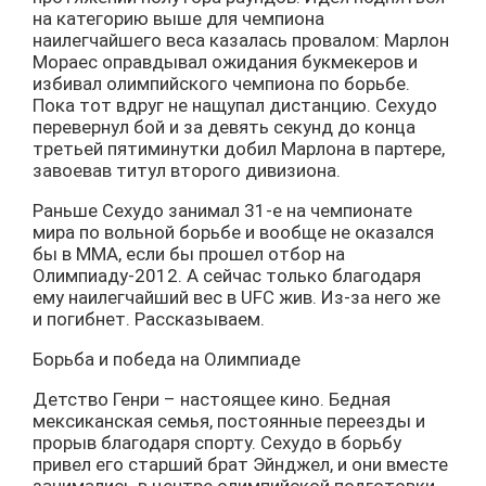
на категорию выше для чемпиона
наилегчайшего веса казалась провалом: Марлон
Мораес оправдывал ожидания букмекеров и
избивал олимпийского чемпиона по борьбе.
Пока тот вдруг не нащупал дистанцию. Сехудо
перевернул бой и за девять секунд до конца
третьей пятиминутки добил Марлона в партере,
завоевав титул второго дивизиона.
Раньше Сехудо занимал 31-е на чемпионате
мира по вольной борьбе и вообще не оказался
бы в MMA, если бы прошел отбор на
Олимпиаду-2012. А сейчас только благодаря
ему наилегчайший вес в UFC жив. Из-за него же
и погибнет. Рассказываем.
Борьба и победа на Олимпиаде
Детство Генри – настоящее кино. Бедная
мексиканская семья, постоянные переезды и
прорыв благодаря спорту. Сехудо в борьбу
привел его старший брат Эйнджел, и они вместе
занимались в центре олимпийской подготовки.