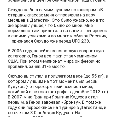
Сехудо не был самым лучшим по юниорам: «В
старших классах меня отправляли на пару
месяцев в Дагестан. Это было ужасно, но в то
же время лучшее, что было со мной. Мне
нормально там прилетало во время тренировок
и своими успехами я во многом обязан России»,
– признался Сехудо уже перед UFC 238.
В 2006 году, перейдя во взрослую возрастную
категорию, Генри все-таки стал чемпионом
США. При этом чемпионат мира он феерично
провалил, заняв 31-е место.
Сехудо выступал в полулегком весе (до 55 кг), в
котором лучшим на тот момент был Бесик
Кудухов (четырехкратный чемпион мира,
погибший в автокатастрофе в декабре 2013-го).
В 2007-м на Гран-при Ярыгина Кудухов стал
первым, а Генри завоевал «бронзу». В том же
году они пересеклись на турнире в Дагестане, и
со счетом 3:0 победил Кудухов. На