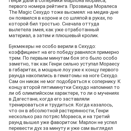
Генри дали в соперники Марлона Мораеса,
первого номера рейтинга. Прозвище Моралеса
The Magic Сехудо тоже высмеял: на медиа-дне
он появился в короне и со шляпой в руках, по
которой бил тростью. Сначала оттуда
вылетела змея, как уже отработанный
материал, а затем и плюшевый кролик.
Букмекеры не особо верили в Сехудо:
коэффициент на его победу равнялся примерно
трем. По первым минутам боя это было особо
заметно, так как Генри сильно уступал Мораесу
в габаритах, а мощные лоу уже к концу первого
раунда накопились в гематомы на ноге Сехудо.
Сам он никак не мог подобраться к сопернику. К
концу второй пятиминутки Сехудо напомнил то
ли об олимпийском характере, то ли о мучениях
в Дагестане, когда его заставляли
тренироваться и трудиться. Когда казалось,
что он в абсолютной растерянности, Генри
несколько раз потряс Мораеса, и на третий
раунд вышел уже фаворитом: Марлон не успел
перевести дух за минуту и уже сам выглядел