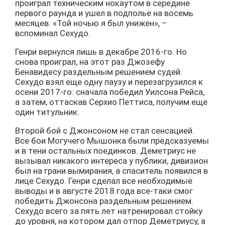
проиграл техническим нокаутом в середине
первого раунда и ушел в подполье на восемь
месяцев. «Той ночью я был унижен», –
вспоминал Сехудо.
Генри вернулся лишь в декабре 2016-го. Но
снова проиграл, на этот раз Джозефу
Бенавидесу раздельным решением судей.
Сехудо взял еще одну паузу и перезагрузился к
осени 2017-го: сначала победил Уилсона Рейса,
а затем, оттаскав Серхио Петтиса, получим еще
один титульник.
Второй бой с Джонсоном не стал сенсацией.
Все бои Могучего Мышонка были предсказуемы
и в тени остальных поединков. Деметриус не
вызывал никакого интереса у публики, дивизион
был на грани вымирания, а спаситель появился в
лице Сехудо. Генри сделал все необходимые
выводы и в августе 2018 года все-таки смог
победить Джонсона раздельным решением.
Сехудо всего за пять лет натренировал стойку
до уровня, на котором дал отпор Деметриусу, а