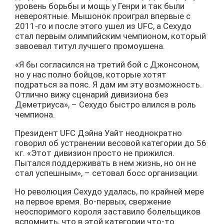
уровень борьбы и мощь у Генри и так были
невероятные. Мышонок проиграл впервые с
2011-го и после этого ушел из UFC, а Сехудо
стал первым олимпийским чемпионом, который
завоевал титул лучшего промоушена.
«Я бы согласился на третий бой с Джонсоном,
но у нас полно бойцов, которые хотят
подраться за пояс. Я дам им эту возможность.
Отлично вижу сценарий дивизиона без
Деметриуса», – Сехудо быстро влился в роль
чемпиона.
Президент UFC Дэйна Уайт неоднократно
говорил об устранении весовой категории до 56
кг. «Этот дивизион просто не прижился.
Пытался поддерживать в нем жизнь, но он не
стал успешным», – сетовал босс организации.
Но революция Сехудо удалась, по крайней мере
на первое время. Во-первых, свержение
неоспоримого короля заставило болельщиков
вспомнить, что в этой категории что-то