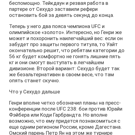
беспомощно. Тейкдаун и резвая работа в
партере от Сехудо заставили рефери
остановить бой за девять секунд до конца.
Теперь у него два пояса чемпиона UFC и
олимпийское «золото». Интересно, но Генри же
может и похоронить наилегчайший вес: если он
забудет про защиты первого титула, то Уайт
окончательно решит, что ребятам категории до
56 кг будет комфортно не гонять лишние пять
кг и они смогут выступать в легчайшем
дивизионе. Второй вариант: Сехудо будет так
же безальтернативен в своем весе, что там
опять станет скучно.
Что у Сехудо дальше
Генри вполне четко обозначил планы на пресс-
конференции после UFC 238: бои против Юрайи
Фэйбера или Коди Гарбрандта. Но вполне
возможно, что ему придется познакомиться с
еще одним регионом России, кроме Дагестана.
Омский парень Петр Ян на этом же турнире