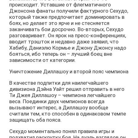
происходит. Уставшие от флегматичного
Джонсона фанаты получили фактурного Сехудо,
который также предпочитает доминировать в
боях, но делает это ярче и не стесняется
заканчивать бои досрочно. Во-вторых, Сехудо
разговаривает. Он ярок на пресс-конференциях,
вводит трэшток и недавно даже заявил, что
Хабибу, Даниэлю Кормье и Джону Джонсу надо
бояться, ибо теперь он – лучший боец вне
зависимости от категории.
Уничтожение Диллашоу и второй пояс чемпиона
В качестве подпитки для наилегчайшего
дивизиона Дэйна Уайт решил отправить в него
Ти Джея Диллашоу – чемпиона легчайшего
веса. Поединки двух чемпионов всегда
вызывают интерес, а Диллашоу вообще
считали тем, кто способен в одинаковом темпе
защищать оба пояса.
Сехудо моментально понял правила игры и
подхватил раскрутку боя. На дуэль взглядов он