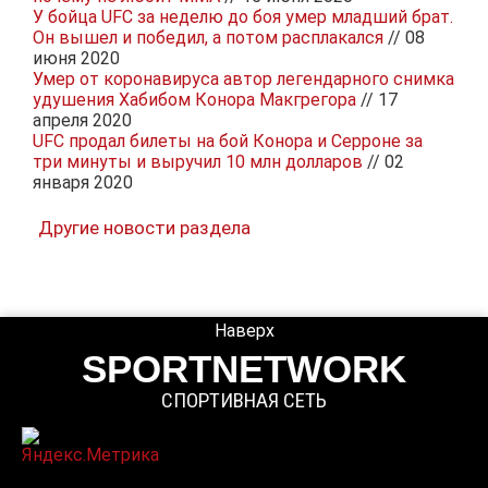
У бойца UFC за неделю до боя умер младший брат.
Он вышел и победил, а потом расплакался
// 08
июня 2020
Умер от коронавируса автор легендарного снимка
удушения Хабибом Конора Макгрегора
// 17
апреля 2020
UFC продал билеты на бой Конора и Серроне за
три минуты и выручил 10 млн долларов
// 02
января 2020
Другие новости раздела
Наверх
SPORTNETWORK
СПОРТИВНАЯ СЕТЬ