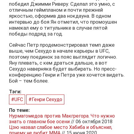
победил Джимми Риверу. Сделал это умно, с
отличным геймпланом и почти прежней
яркостью, оформив два нокдауна. В одном
интервью до боя Ян отметил, что промоушен
намекал ему о титульнике в случае пятой
победы подряд за год.
Сейчас Петр продемонстрировал темп даже
выше, чем Сехудо в начале карьеры в UFC,
поэтому поединок за пояс выглядит логично.
Яну плевать, с кем драться дальше, а вот
Сехудо наверняка будет выбирать. Но пресс-
конференцию Генри и Петра уже хочется видеть.
Бой – тем более.
Тэги:
#UFC
#Генри Сехудо
По теме:
Нурмагомедов против Макгрегора. Что нужно
знать о главном бое осени
// 06 октября 2018
Цзю назвал слабое место Хабиба и объяснил,
почему не любит MMA
// 15 июня 2020