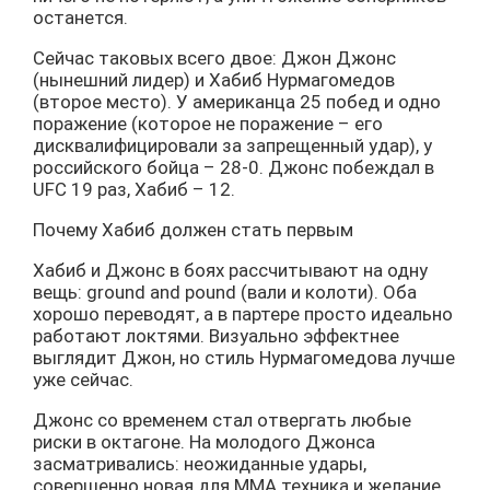
останется.
Сейчас таковых всего двое: Джон Джонс
(нынешний лидер) и Хабиб Нурмагомедов
(второе место). У американца 25 побед и одно
поражение (которое не поражение – его
дисквалифицировали за запрещенный удар), у
российского бойца – 28-0. Джонс побеждал в
UFC 19 раз, Хабиб – 12.
Почему Хабиб должен стать первым
Хабиб и Джонс в боях рассчитывают на одну
вещь: ground and pound (вали и колоти). Оба
хорошо переводят, а в партере просто идеально
работают локтями. Визуально эффектнее
выглядит Джон, но стиль Нурмагомедова лучше
уже сейчас.
Джонс со временем стал отвергать любые
риски в октагоне. На молодого Джонса
засматривались: неожиданные удары,
совершенно новая для MMA техника и желание