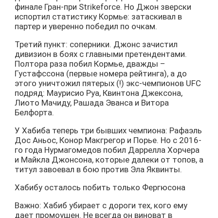
финале Гран-при Strikeforce. Но Джон зверски
испортил статистику Кормье: затаскивал в
партер и уверенно победил по очкам.
Третий пункт: соперники. Джонс зачистил
дивизион в боях с главными претендентами.
Полтора раза побил Кормье, дважды –
Густафссона (первые номера рейтинга), а до
этого уничтожил пятерых (!) экс-чемпионов UFC
подряд: Маурисио Руа, Квинтона Джексона,
Лиото Мачиду, Рашада Эванса и Витора
Белфорта.
У Хабиба теперь три бывших чемпиона: Рафаэль
Дос Аньос, Конор Макгрегор и Порье. Но с 2016-
го года Нурмагомедов побил Даррелла Хорчера
и Майкла Джонсона, которые далеки от топов, а
титул завоевал в бою против Эла Яквинты.
Хабибу осталось побить только Фергюсона
Важно: Хабиб убирает с дороги тех, кого ему
дает промоушен. Не всегда он виноват в