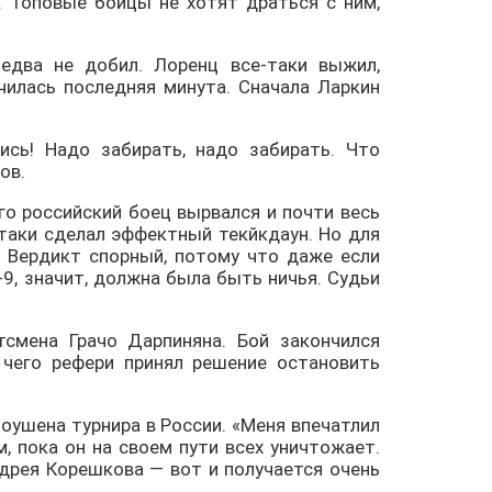
. Топовые бойцы не хотят драться с ним,
едва не добил. Лоренц все-таки выжил,
чилась последняя минута. Сначала Ларкин
сь! Надо забирать, надо забирать. Что
ов.
го российский боец вырвался и почти весь
-таки сделал эффектный текйкдаун. Но для
8. Вердикт спорный, потому что даже если
9, значит, должна была быть ничья. Судьи
тсмена Грачо Дарпиняна. Бой закончился
 чего рефери принял решение остановить
моушена турнира в России. «Меня впечатлил
, пока он на своем пути всех уничтожает.
дрея Корешкова — вот и получается очень