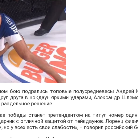
авном бою подрались топовые полусредневесы Андрей 
руг друга в нокдаун яркими ударами, Александр Шлем
 раздельное решение.
чае победы станет претендентом на титул номер один
арник с отличной защитой от тейкдаунов. Лоренц физи
 но у всех есть свои слабости», – говорил российский б