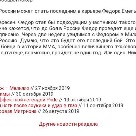
 в России может стать последним в карьере Федора Емел
нтересен. Федор стал бы подходящим участником такого
мне кажется, что до боя в России Федор проведет еще 
подписано. Через две недели увидимся с Федором в Мил
 Россию. Думаю, что это будет его последний бой. Это
 бойца в истории ММА, особенно величайшего тяжелове
ента еще, возможно, пройдет не один год. Или один. Ник
дж – Мелилло
// 27 ноября 2019
 Лимы
// 30 октября 2019
ффектной легендой Pride
// 19 октября 2019
 ноги после лоукика и удар в глаз
// 11 сентября 2019
ровал Митриона
// 26 августа 2019
Другие новости раздела