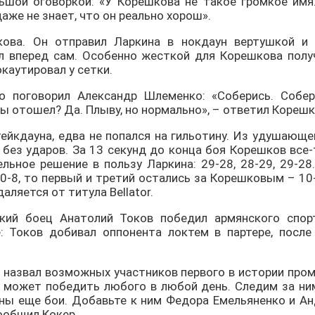
ьшой оговоркой: «У Корешкова не такое громкое имя
же не знает, что он реально хорош».
ова. Он отправил Ларкина в нокдаун вертушкой и 
л вперед сам. Особенно жесткой для Корешкова полу
каутировал у сетки.
 поговорил Александр Шлеменко: «Соберись. Собери
ы отошел? Да. Плыву, но нормально», – ответил Корешк
ейкдауна, едва не попался на гильотину. Из удушающе
о без ударов. За 13 секунд до конца боя Корешков все
льное решение в пользу Ларкина: 29-28, 28-29, 29-2
0-8, то первый и третий остались за Корешковым – 10-
аляется от титула Bellator.
ский боец Анатолий Токов победил армянского спор
: Токов добивал оппонента локтем в партере, после
р назвал возможных участников первого в истории про
н может победить любого в любой день. Следим за ним
ны еще бои. Добавьте к ним Федора Емельяненко и Ан
сообщил Кокер.