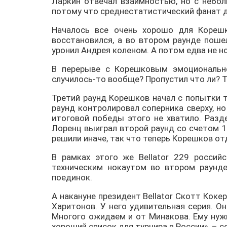
Ларкин отвечал взаимностью, но с небол
потому что среднестатистический фанат да
Началось все очень хорошо для Корешк
восстановился, а во втором раунде поше
уронил Андрея коленом. А потом едва не но
В перерыве с Корешковым эмоционально
случилось-то вообще? Пропустил что ли? Т
Третий раунд Корешков начал с попытки т
раунд контролировал соперника сверху, н
итоговой победы этого не хватило. Разде
Лоренц выиграл второй раунд со счетом 1
решили иначе, так что теперь Корешков отд
В рамках этого же Bellator 229 россий
техническим нокаутом во втором раунде
поединок.
А накануне президент Bellator Скотт Коке
Харитонов. У него удивительная серия. О
Многого ожидаем и от Минакова. Ему нуж
хороший список для турнира в России», – 