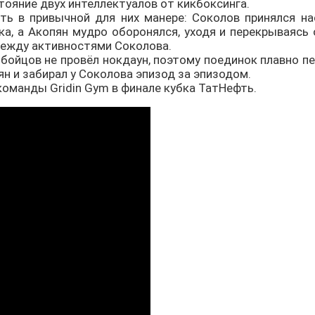
тояние двух интеллектуалов от кикбоксинга.
ть в привычной для них манере: Соколов принялся нас
а, а Акопян мудро оборонялся, уходя и перекрываясь 
между активностями Соколова.
 бойцов не провёл нокдаун, поэтому поединок плавно п
н и забирал у Соколова эпизод за эпизодом.
команды Gridin Gym в финале кубка ТатНефть.