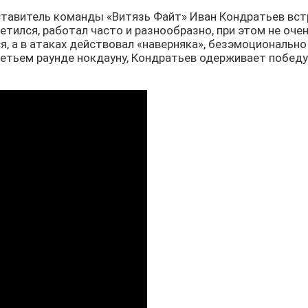
дставитель команды «Витязь Файт» Иван Кондратьев встр
етился, работал часто и разнообразно, при этом не оче
я, а в атаках действовал «наверняка», безэмоционально
ретьем раунде нокдауну, Кондратьев одерживает победу