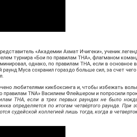
, представитель «Академии Ахмат Ичигеки», ученик леге
елем турнира «Бои по правилам ТНА», флагманом коман
инировал, однако, по правилам ТНА, если в основное 
 раунд Муса сохранил гораздо больше сил, за счет чего
л.
чено любителями кикбоксинга и, чтобы избежать вольн
по правилам TNA» Василием Флейшером и попросили пр
илам ТНА, если в трех первых раундах не было нокд
инка определяется по итогам четвёртого раунда. При 
тся судейской коллегией лишь тогда, когда в четверт