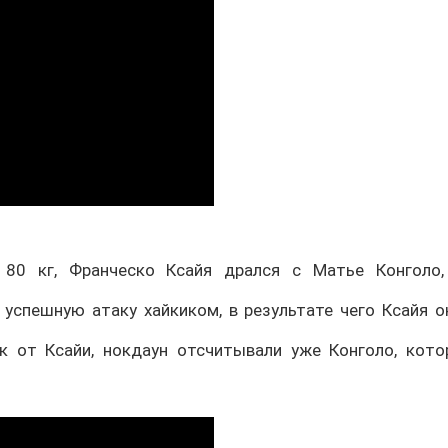
80 кг, Франческо Ксайя дрался с Матье Конголо
успешную атаку хайкиком, в результате чего Ксайя о
к от Ксайи, нокдаун отсчитывали уже Конголо, котор