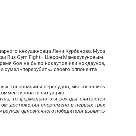
ндарного кёкушиновца Лечи Курбанова, Муса
ды Rus Gym Fight - Шером Мамазулуновым.
время боя не было нокаутов или нокдаунов,
 и сумел «перерубить» своего оппонента.
ых толкований и пересудов, мы связались
окомментировать ситуацию.
ауна, то формально эти раунды считаются
этом достижения спортсмена в первых трех
ом раунде однозначного победителя выявить