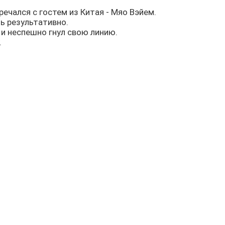
ечался с гостем из Китая - Мяо Вэйем.
нь результативно.
 и неспешно гнул свою линию.
.