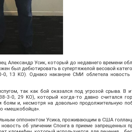
инец Александр Усик, который до недавнего времени 
лжен был дебютировать в супертяжелой весовой катего
0-0, 13 KO). Однако накануне СМИ облетела новость
спугом, так как бой оказался под угрозой срыва. В и
38-3-0, 29 KO), который когда-то давно считался го
м боям и, несмотря на довольно продолжительную поб
го «мешкобойца».
чальным оппонентом Усика, проживающим в США голлан
 новость об уличении Спонга в приеме запрещенных п
ат кломифен, который используется для лечения... б