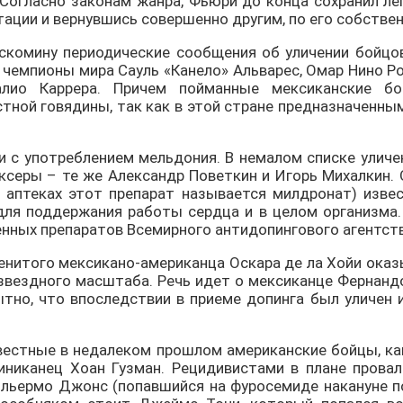
 Согласно законам жанра, Фьюри до конца сохранил ле
итации и вернувшись совершенно другим, по его собстве
комину периодические сообщения об уличении бойцов
 чемпионы мира Сауль «Канело» Альварес, Омар Нино Ро
алио Каррера. Причем пойманные мексиканские б
тной говядины, так как в этой стране предназначенны
и с употреблением мельдония. В немалом списке уличе
ксеры – те же Александр Поветкин и Игорь Михалкин. 
в аптеках этот препарат называется милдронат) извес
ля поддержания работы сердца и в целом организма.
щенных препаратов Всемирного антидопингового агентст
менитого мексикано-американца Оскара де ла Хойи ока
звездного масштаба. Речь идет о мексиканце Фернандо
тно, что впоследствии в приеме допинга был уличен 
звестные в недалеком прошлом американские бойцы, к
иниканец Хоан Гузман. Рецидивистами в плане провал
ильермо Джонс (попавшийся на фуросемиде накануне п