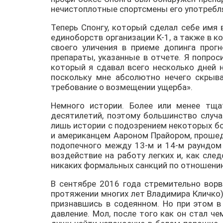
нечистоплотные спортсмены его употребл
Теперь Спонгу, который сделал себе имя 
единоборств организации K-1, а также в к
своего уличения в приеме допинга прогн
препараты, указанные в отчете. Я попро
который я сдавал всего несколько дней н
поскольку мне абсолютно нечего скрыва
требование о возмещении ущерба».
Немного истории. Более или менее тща
десятилетий, поэтому большинство случ
лишь истории с подозрением некоторых бо
и американцем Аароном Прайором, прошед
подопечного между 13-м и 14-м раундом
воздействие на работу легких и, как сле
никаких формальных санкций по отношению 
В сентябре 2016 года стремительно вор
протяжении многих лет Владимира Кличко)
признавшись в содеянном. Но при этом в
давление. Мол, после того как он стал 