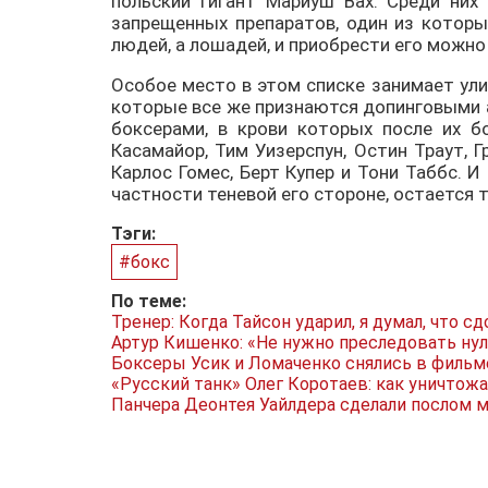
польский гигант Мариуш Вах. Среди них
запрещенных препаратов, один из которы
людей, а лошадей, и приобрести его можно
Особое место в этом списке занимает ули
которые все же признаются допинговыми а
боксерами, в крови которых после их б
Касамайор, Тим Уизерспун, Остин Траут, 
Карлос Гомес, Берт Купер и Тони Таббс. И
частности теневой его стороне, остается 
Тэги:
#бокс
По теме:
Тренер: Когда Тайсон ударил, я думал, что с
Артур Кишенко: «Не нужно преследовать нул
Боксеры Усик и Ломаченко снялись в фильм
«Русский танк» Олег Коротаев: как уничтожа
Панчера Деонтея Уайлдера сделали послом 