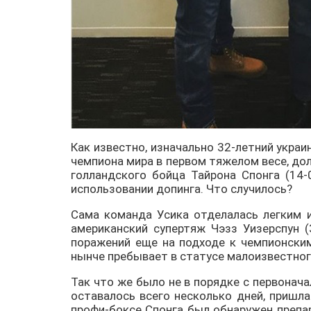
Как известно, изначально 32-летний укра
чемпиона мира в первом тяжелом весе, до
голландского бойца Тайрона Спонга (14-
использовании допинга. Что случилось?
Сама команда Усика отделалась легким и
американский супертяж Чэзз Уизерспун (
поражений еще на подходе к чемпионски
нынче пребывает в статусе малоизвестно
Так что же было не в порядке с первона
оставалось всего несколько дней, пришла
профи-боксе Спонга был обнаружен препар