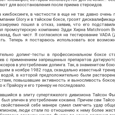
яют для восстановления после приема стероидов.
в кикбоксинге, в частности в еще не так давно очень
омпании Glory и в тайском боксе, грозят дисквалифика
озируемо пошел в отказ, заявив, что его подставил
сил промоутерскую компанию Эдди Хирна Matchroom Box
азад, был чист. Я согласился на тестирование VADA 
ть. Теперь я постараюсь использовать все возмож
тельно допинг-тесты в профессиональном боксе ст
аев с применением запрещенных препаратов датируютс
ксеров в употреблении допинга. Так, в знаменитом бо
шем в ноябре 1982 года, скандально известный трене
 водой, в которой предположительно были растворе
дствие, повышавшие активность и выносливость боксер
к Прайору и его тренеру не последовало.
вавшийся в элиту супертяжелого дивизиона Тайсон Фь
 был уличен в употреблении кокаина. Причем сам Тайсо
 свойственной себе манере сумел смягчить удар общ
чемпионом, люди стали по отношению к нему более жес