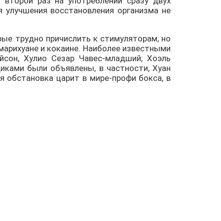
 второй раз на употреблении сразу двух
я улучшения восстановления организма не
рые трудно причислить к стимуляторам, но
марихуане и кокаине. Наиболее известными
йсон, Хулио Сезар Чавес-младший, Хоэль
щиками были объявлены, в частности, Хуан
ая обстановка царит в мире-профи бокса, в