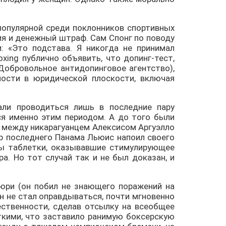
 популярной среди поклонников спортивных
ция и денежный штраф. Сам Спонг по поводу
и: «Это подстава. Я никогда не принимал
ing публично объявить, что допинг-тест,
(Добровольное антидопинговое агентство),
ности в юридической плоскости, включая
али проводиться лишь в последние пару
я именно этим периодом. А до того были
ю между никарагуанцем Алексисом Аргуэлло
р последнего Панама Льюис напоил своего
ны таблетки, оказывавшие стимулирующее
а. Но тот случай так и не был доказан, и
юри (он побил не знающего поражений на
н не стал оправдываться, почти мгновенно
ественности, сделав отсылку на всеобщее
ткими, что заставило ранимую боксерскую