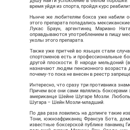
душу найти успокоение в белом порошке.
время уйдя из спорта, пройдя курс реабил
Нынче же любителям бокса уже набили ос
этого препарата попадались мексиканские
Лукас Браун, аргентинец Мариано Нат
оправдываются употреблением в пищу мес
уколы этого препарата.
Также уже притчей во языцех стали случа
спортсменов есть и профессиональные бо
другой плоскости. В народе мельдоний (
назначают людям пенсионного возраста д
почему-то пока не внесен в реестр запре
Интересно, что сразу три противника зна
Причем все они сами являлись боксерами 
американце Шейне Шугаре Мозли. Любопы
Шугара – Шейн Мозли-младший.
По два раза ловились на допинге такие и
Тони, южноафриканец Франсуа Бота, дом
известные боксерской публике панамец Г