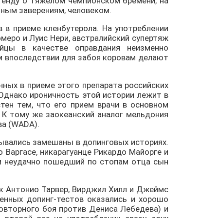
генду о тяжелом чемпионском бремени, на
нным заверениям, человеком.
 в приеме кленбутерола. На употреблении
меро и Луис Нери, австралийский супертяж
ойцы в качестве оправдания неизменно
м впоследствии для забоя коровам делают
нных в приеме этого препарата российских
Однако ироничность этой истории лежит в
тен тем, что его прием врачи в основном
 К тому же заокеанский аналог мельдония
ва (WADA).
зывались замешаны в допинговых историях.
 Варгасе, никарагуанце Рикардо Майорге и
и неудачно пошедший по стопам отца сын
ак Антонио Тарвер, Вирджил Хилл и Джеймс
енных допинг-тестов оказались и хорошо
овторного боя против Дениса Лебедева) и