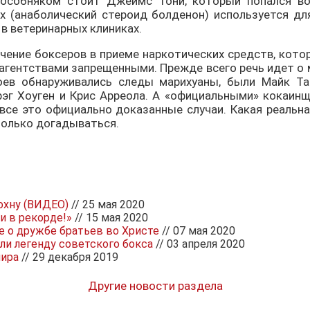
 особняком стоит Джеймс Тони, который попался во
х (анаболический стероид болденон) используется дл
 в ветеринарных клиниках.
чение боксеров в приеме наркотических средств, кото
гентствами запрещенными. Прежде всего речь идет о 
оев обнаруживались следы марихуаны, были Майк Та
Грэг Хоуген и Крис Арреола. А «официальными» кокаин
 все это официально доказанные случаи. Какая реальн
только догадываться.
дохну (ВИДЕО)
// 25 мая 2020
и в рекорде!»
// 15 мая 2020
е о дружбе братьев во Христе
// 07 мая 2020
ли легенду советского бокса
// 03 апреля 2020
мира
// 29 декабря 2019
Другие новости раздела