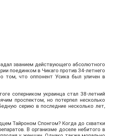
обладал званием действующего абсолютного
рии поединком в Чикаго против 34-летнего
 о том, что оппонент Усика был уличен в
тоге соперником украинца стал 38-летний
рячим проспектом, но потерпел несколько
едную серию в последние несколько лет,
дцем Тайроном Спонгом? Когда до схватки
репаратов. В организме доселе небитого в
есплодия у женщин. Однако также морально