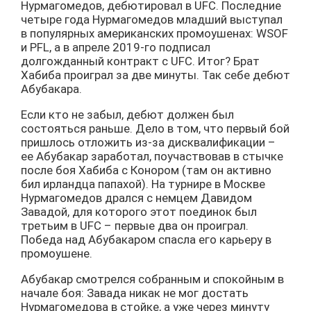
Нурмагомедов, дебютировал в UFC. Последние
четыре года Нурмагомедов младший выступал
в популярных американских промоушенах: WSOF
и PFL, а в апреле 2019-го подписал
долгожданный контракт с UFC. Итог? Брат
Хабиба проиграл за две минуты. Так себе дебют
Абубакара.
Если кто не забыл, дебют должен был
состояться раньше. Дело в том, что первый бой
пришлось отложить из-за дисквалификации –
ее Абубакар заработал, поучаствовав в стычке
после боя Хабиба с Конором (там он активно
бил ирландца папахой). На турнире в Москве
Нурмагомедов дрался с немцем Давидом
Завадой, для которого этот поединок был
третьим в UFC – первые два он проиграл.
Победа над Абубакаром спасла его карьеру в
промоушене.
Абубакар смотрелся собранным и спокойным в
начале боя: Завада никак не мог достать
Нурмагомедова в стойке, а уже через минуту