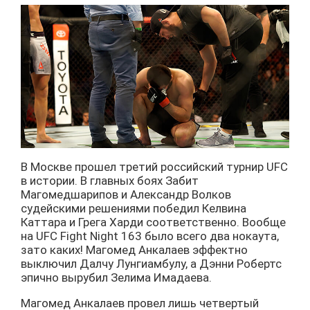
В Москве прошел третий российский турнир UFC
в истории. В главных боях Забит
Магомедшарипов и Александр Волков
судейскими решениями победил Келвина
Каттара и Грега Харди соответственно. Вообще
на UFC Fight Night 163 было всего два нокаута,
зато каких! Магомед Анкалаев эффектно
выключил Далчу Лунгиамбулу, а Дэнни Робертс
эпично вырубил Зелима Имадаева.
Магомед Анкалаев провел лишь четвертый