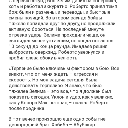
С первых секунд боя Зелим давил на соперника,
хоть и работал аккуратно. Робертс принял темп
боя: были и размены, и переводы, и быстрые
смены позиций. Во втором раунде бойцы
тяжело попадали друг по другу, но продолжали
активную бороться. На последней минуте
отрезка удары Зелима проходили чаще, он
выглядел менее уставшим, но когда осталось
10 секунд до конца раунда, Имадаев решил
выбросить оверхэнд. Робертс увернулся и
пробил слева сбоку в челюсть.
«Терпение было ключевым фактором в бою. Все
знают, что от меня ждать – агрессия и
скорость. Но моя задача сегодня была
действовать терпеливо. Я знаю, что бью
тяжелее Зелима – это все, что я должен был
показать сегодня. Уклон и удар, как у великих,
как у Конора Макгрегора», – сказал Робертс
после поединка.
В тот вечер произошло еще одно событие:
двоюродный брат Хабиба – Абубакар