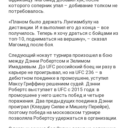
которого соперник упал – добивание толком не
потребовалось.
«Планом было держать Лунгиамбулу на
дистанции. И я выполнил его до конца – все
получилось. Теперь я хочу драться с бойцами из
топ-10, подниматься на вершину», – сказал
Магомед после боя.
Следующий нокаут турнира произошел в бою
между Дэнни Робертсом и Зелимом
Имадаевым. До UFC российский боец ни разу в
карьере не проигрывал, но на UFC 236 – в
дебютном поединке в промоушене, уступил
Максу Гриффину решением судей. Дэнни
Робертс выступает в UFC с 2015 года: в
промоушене у него шесть побед и четыре
поражения. Два предыдущих поединка Дэнни
проиграл (Клаудиу Силве и Мишелу Перейре),
поэтому победа на московском турнире
позволяла Робертсу удержаться в организации.