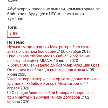
удалил.
Абубакара к прессе не вывели, комментариев от
бойца нет. Будущее в UFC для него пока
туманно.
Тэги:
#UFC
По теме:
Нурмагомедов против Макгрегора. Что нужно
знать о главном бое осени
// 06 октября 2018
Цзю назвал слабое место Хабиба и объяснил,
почему не любит MMA
// 15 июня 2020
У бойца UFC за неделю до боя умер младший брат.
Он вышел и победил, а потом расплакался
// 08
июня 2020
Умер от коронавируса автор легендарного снимка
удушения Хабибом Конора Макгрегора
// 17
апреля 2020
UFC продал билеты на бой Конора и Серроне за
три минуты и выручил 10 млн долларов
// 02
января 2020