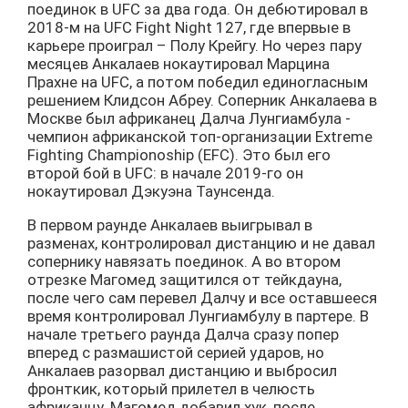
поединок в UFC за два года. Он дебютировал в
2018-м на UFC Fight Night 127, где впервые в
карьере проиграл – Полу Крейгу. Но через пару
месяцев Анкалаев нокаутировал Марцина
Прахне на UFC, а потом победил единогласным
решением Клидсон Абреу. Соперник Анкалаева в
Москве был африканец Далча Лунгиамбула -
чемпион африканской топ-организации Extreme
Fighting Championoship (EFC). Это был его
второй бой в UFC: в начале 2019-го он
нокаутировал Дэкуэна Таунсенда.
В первом раунде Анкалаев выигрывал в
разменах, контролировал дистанцию и не давал
сопернику навязать поединок. А во втором
отрезке Магомед защитился от тейкдауна,
после чего сам перевел Далчу и все оставшееся
время контролировал Лунгиамбулу в партере. В
начале третьего раунда Далча сразу попер
вперед с размашистой серией ударов, но
Анкалаев разорвал дистанцию и выбросил
фронткик, который прилетел в челюсть
африканцу. Магомед добавил хук, после