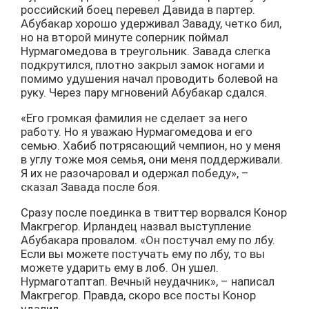
российский боец перевел Давида в партер.
Абубакар хорошо удерживал Заваду, четко бил,
но на второй минуте соперник поймал
Нурмагомедова в треугольник. Завада слегка
подкрутился, плотно закрыл замок ногами и
помимо удушения начал проводить болевой на
руку. Через пару мгновений Абубакар сдался.
«Его громкая фамилия не сделает за него
работу. Но я уважаю Нурмагомедова и его
семью. Хабиб потрясающий чемпион, но у меня
в углу тоже моя семья, они меня поддерживали.
Я их не разочаровал и одержал победу», –
сказал Завада после боя.
Сразу после поединка в твиттер ворвался Конор
Макгрегор. Ирландец назвал выступление
Абубакара провалом. «Он постучал ему по лбу.
Если вы можете постучать ему по лбу, то вы
можете ударить ему в лоб. Он ушел.
Нурмаготаптап. Вечный неудачник», – написал
Макгрегор. Правда, скоро все посты Конор