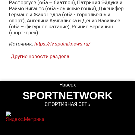
Расторгуев (оба – биатлон), Патриция Эйдука и
Раймо Вигантс (оба - лыжные гонки), Дженифер
Германе и Жакс Гедра (оба - горнолыжный
спорт), Ангелина Кучвальска и Денис Васильев
(оба – фигурное катание), Рейнис Берзиньш
(шорт-трек).
Источник:
https://lv.sputniknews.ru/
Другие новости раздела
Наверх
SPORTNETWORK
СПОРТИВНАЯ СЕТЬ