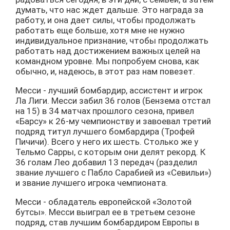
думать, что нас ждет дальше. Это награда за
работу, и она дает силы, чтобы продолжать
работать еще больше, хотя мне не нужно
индивидуальное признание, чтобы продолжать
работать над достижением важных целей на
командном уровне. Мы попробуем снова, как
обычно, и, надеюсь, в этот раз нам повезет.
Месси - лучший бомбардир, ассистент и игрок
Ла Лиги. Месси забил 36 голов (Бензема отстал
на 15) в 34 матчах прошлого сезона, привел
«Барсу» к 26-му чемпионству и завоевал третий
подряд титул лучшего бомбардира (Трофей
Пичичи). Всего у него их шесть. Столько же у
Тельмо Сарры, с которым они делят рекорд. К
36 голам Лео добавил 13 передач (разделил
звание лучшего с Пабло Сарабией из «Севильи»)
и звание лучшего игрока чемпионата.
Месси - обладатель европейской «Золотой
бутсы». Месси выиграл ее в третьем сезоне
подряд, став лучшим бомбардиром Европы в