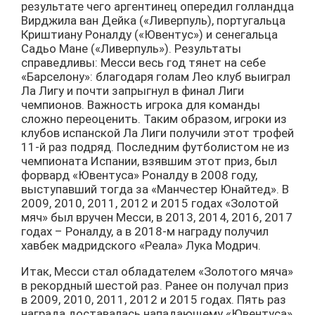
результате чего аргентинец опередил голландца
Вирджила ван Дейка («Ливерпуль), португальца
Криштиану Роналду («Ювентус») и сенегальца
Садьо Мане («Ливерпуль»). Результаты
справедливы: Месси весь год тянет на себе
«Барселону»: благодаря голам Лео клуб выиграл
Ла Лигу и почти запрыгнул в финал Лиги
чемпионов. Важность игрока для команды
сложно переоценить. Таким образом, игроки из
клубов испанской Ла Лиги получили этот трофей
11-й раз подряд. Последним футболистом не из
чемпионата Испании, взявшим этот приз, был
форвард «Ювентуса» Роналду в 2008 году,
выступавший тогда за «Манчестер Юнайтед». В
2009, 2010, 2011, 2012 и 2015 годах «Золотой
мяч» был вручен Месси, в 2013, 2014, 2016, 2017
годах – Роналду, а в 2018-м награду получил
хавбек мадридского «Реала» Лука Модрич.
Итак, Месси стал обладателем «Золотого мяча»
в рекордный шестой раз. Ранее он получал приз
в 2009, 2010, 2011, 2012 и 2015 годах. Пять раз
награда доставалась нападающему «Ювентуса»