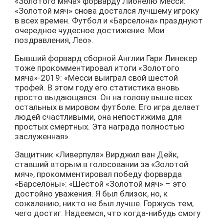
«Золотого мяча» форварду Лионелю Месси:
«Золотой мяч» снова достался лучшему игроку
в всех времен. Футбол и «Барселона» празднуют
очередное чудесное достижение. Мои
поздравления, Лео».
Бывший форвард сборной Англии Гари Линекер
тоже прокомментировал итоги «Золотого
мяча»-2019: «Месси выиграл свой шестой
трофей. В этом году его статистика вновь
просто выдающаяся. Он на голову выше всех
остальных в мировом футболе. Его игра делает
людей счастливыми, она непостижима для
простых смертных. Эта награда полностью
заслуженная».
Защитник «Ливерпуля» Вирджил ван Дейк,
ставший вторым в голосовании за «Золотой
мяч», прокомментировал победу форварда
«Барселоны»: «Шестой «Золотой мяч» – это
достойно уважения. Я был близок, но, к
сожалению, никто не был лучше. Горжусь тем,
чего достиг. Надеемся, что когда-нибудь смогу