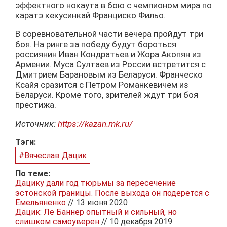
эффектного нокаута в бою с чемпионом мира по
каратэ кекусинкай Франциско Фильо.
В соревновательной части вечера пройдут три
боя. На ринге за победу будут бороться
россиянин Иван Кондратьев и Жора Акопян из
Армении. Муса Султаев из России встретится с
Дмитрием Барановым из Беларуси. Франческо
Ксайя сразится с Петром Романкевичем из
Беларуси. Кроме того, зрителей ждут три боя
престижа.
Источник:
https://kazan.mk.ru/
Тэги:
#Вячеслав Дацик
По теме:
Дацику дали год тюрьмы за пересечение
эстонской границы. После выхода он подерется с
Емельяненко
// 13 июня 2020
Дацик: Ле Баннер опытный и сильный, но
слишком самоуверен
// 10 декабря 2019