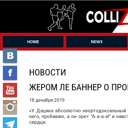
HOME
NEWS
НОВОСТИ
ЖЕРОМ ЛЕ БАННЕР О ПР
18 декабря 2019
«У Дацика абсолютно неортодоксальный с
него, пробиваю, а он орет "А-а-а-а!" и н
сердце.