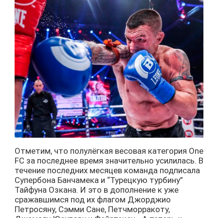
Отметим, что полулёгкая весовая категория One
FC за последнее время значительно усилилась. В
течение последних месяцев команда подписала
Супербона Банчамека и “Турецкую турбину”
Тайфуна Озкана. И это в дополнение к уже
сражавшимся под их флагом Джорджио
Петросяну, Сэмми Сане, Петчморракоту,