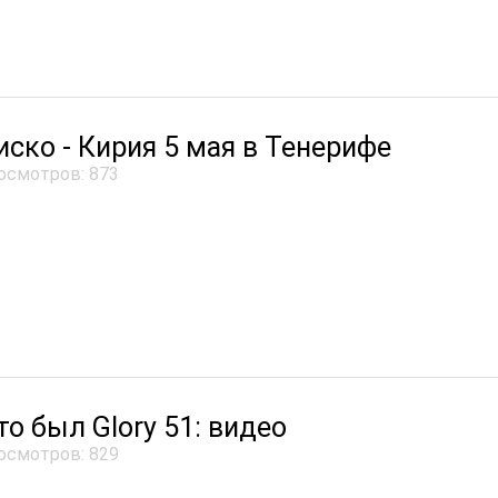
иско - Кирия 5 мая в Тенерифе
осмотров: 873
то был Glory 51: видео
осмотров: 829