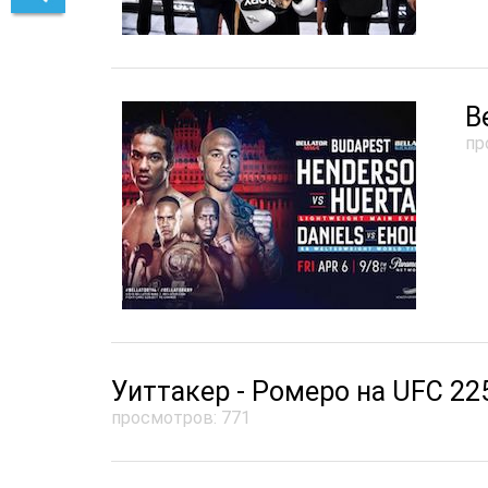
B
пр
Уиттакер - Ромеро на UFC 22
просмотров: 771