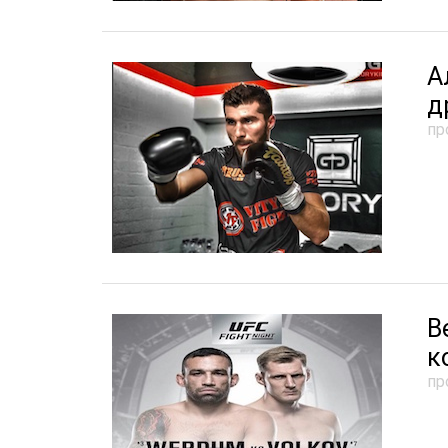
А
д
пр
В
к
пр