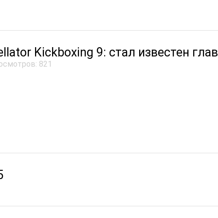
ellator Kickboxing 9: стал известен гл
осмотров: 821
5