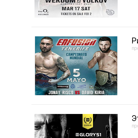
Р
пр
Э
пр