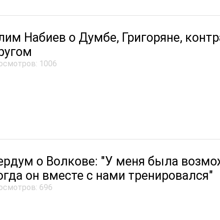
лим Набиев о Думбе, Григоряне, контр
ругом
осмотров: 1006
ердум о Волкове: "У меня была возмо
огда он вместе с нами тренировался"
осмотров: 696