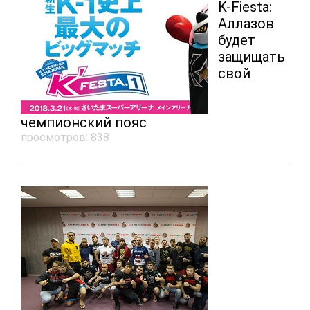
K-Fiesta:
Аллазов
будет
защищать
свой
чемпионский пояс
просмотров: 838