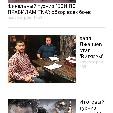
Финальный турнир "БОИ ПО
ПРАВИЛАМ TNA": обзор всех боев
просмотров: 1264
Хаял
Джаниев
стал
"Витязем"
просмотров:
953
Итоговый
турнир