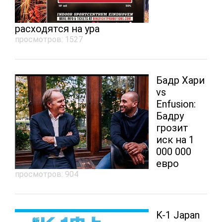
расходятся на ура
просмотров: 1527
Бадр Хари
vs
Enfusion:
Бадру
грозит
иск на 1
000 000
евро
просмотров: 904
K-1 Japan