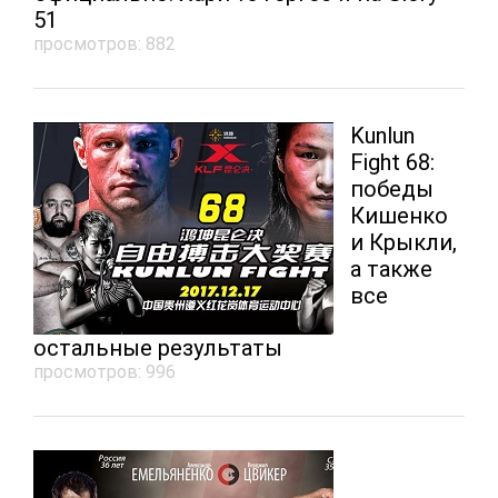
51
просмотров: 882
Kunlun
Fight 68:
победы
Кишенко
и Крыкли,
а также
все
остальные результаты
просмотров: 996