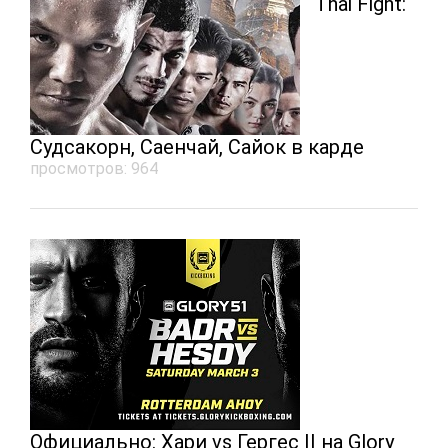
Thai Fight:
Судсакорн, Саенчай, Сайок в карде
просмотров: 964
Официально: Хари vs Гергес II на Glory