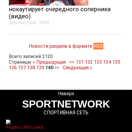
нокаутирует очередного соперника
(видео)
просмотров: 1099
Новости раздела в формате
RSS
Всего записей 2120
Страницы
« Предыдущая
<<
131
132
133
134
135
136
137
138
139
140
>>
Следующая »
Наверх
SPORTNETWORK
СПОРТИВНАЯ СЕТЬ