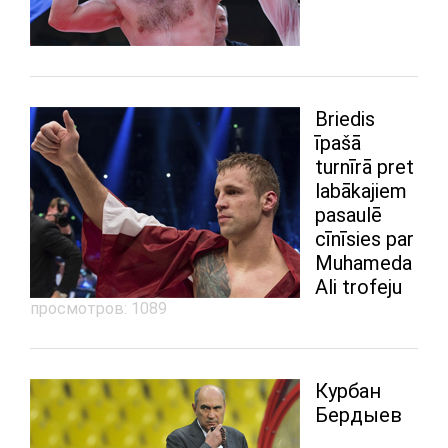
Briedis
īpašā
turnīrā pret
labākajiem
pasaulē
cīnīsies par
Muhameda
Ali trofeju
просмотров: 1089
Курбан
Бердыев