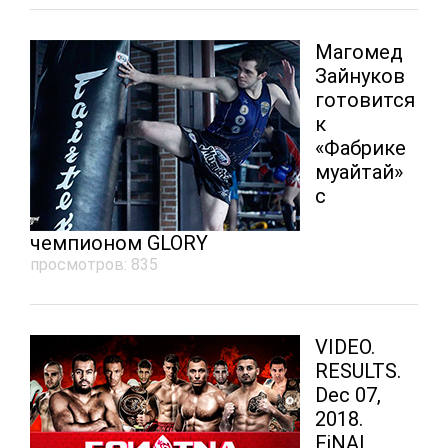
Магомед
Зайнуков
готовится
к
«Фабрике
муайтай»
с
чемпионом GLORY
просмотров: 835
VIDEO.
RESULTS.
Dec 07,
2018.
FiNAL