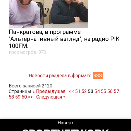
Панкратова, в программе
"Альтернативный взгляд", на радио PIK
100FM.
просмотров: 873
Новости раздела в формате
RSS
Всего записей 2120
Страницы
« Предыдущая
<<
51
52
53
54
55
56
57
58
59
60
>>
Следующая »
Наверх