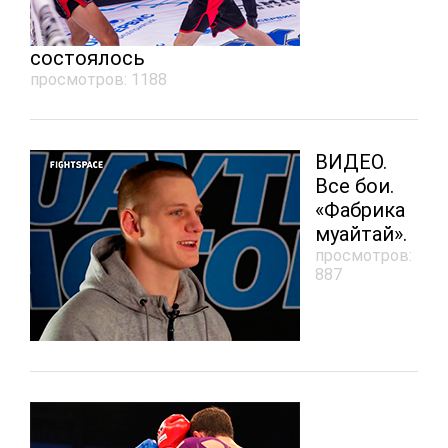
состоялось
просмотров: 1188
ВИДЕО.
Все бои.
«Фабрика
муайтай».
просмотров:
887