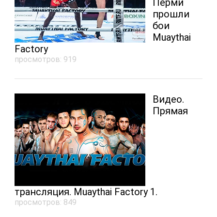
Перми
прошли
бои
Muaythai
Factory
просмотров: 919
Видео.
Прямая
трансляция. Muaythai Factory 1.
просмотров: 849