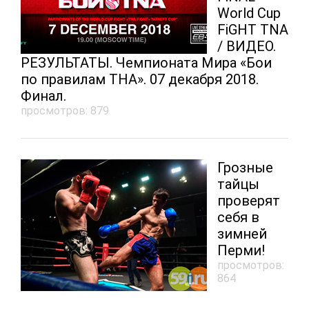
World Cup
FiGHT TNA
/ ВИДЕО.
РЕЗУЛЬТАТЫ. Чемпионата Мира «Бои
по правилам ТНА». 07 декабря 2018.
Финал.
просмотров: 879
Грозные
тайцы
проверят
себя в
зимней
Перми!
просмотров:
864