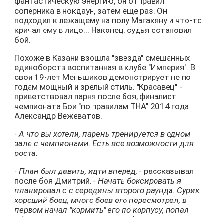
фантастическую энергию, он отправил
соперника в нокдаун, затем еще раз. Он
подходил к лежащему на полу Магакяну и что-то
кричал ему в лицо... Наконец, судья остановил
бой.
Похоже в Казани взошла "звезда" смешанных
единоборств воспитанная в клубе "Империя". В
свои 19-лет Меньшиков демонстрирует не по
годам мощный и зрелый стиль. "Красавец" -
приветствовал парня после боя, финалист
чемпионата Бои "по правилам ТНА" 2014 года
Александр Вежеватов.
- А что вы хотели, парень тренируется в одном
зале с чемпионами. Есть все возможности для
роста.
- План был давить, идти вперед,
- рассказывал
после боя Дмитрий.
- Начать боксировать я
планировал с с середины второго раунда. Сурик
хороший боец, много боев его пересмотрел, в
первом начал "кормить" его по корпусу, попал