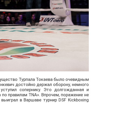
мущество Турпала Токаева было очевидным
анкевич достойно держал оборону, немного
 уступил сопернику. Это долгожданная и
в по правилам TNA». Впрочем, поражение не
 выиграл в Варшаве турнир DSF Kickboxing