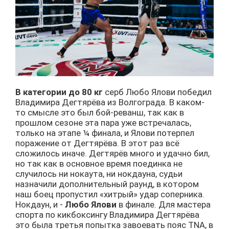
В категории до 80 кг
серб Любо Ялови победил
Владимира Дегтярёва из Волгограда. В каком-
то смысле это был бой-реванш, так как в
прошлом сезоне эта пара уже встречалась,
только на этапе ¼ финала, и Ялови потерпел
поражение от Дегтярёва. В этот раз всё
сложилось иначе. Дегтярёв много и удачно бил,
но так как в основное время поединка не
случилось ни нокаута, ни нокдауна, судьи
назначили дополнительный раунд, в котором
наш боец пропустил «хитрый» удар соперника.
Нокдаун, и -
Любо Ялови
в финале. Для мастера
спорта по кикбоксингу Владимира Дегтярёва
это была третья попытка завоевать пояс TNA, в