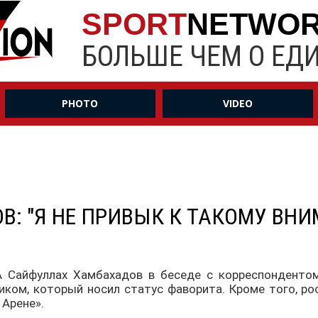
SPORT
NETWO
БОЛЬШЕ ЧЕМ О ЕД
PHOTO
VIDEO
: "Я НЕ ПРИВЫК К ТАКОМУ ВН
A Сайфуллах Хамбахадов в беседе с корреспонденто
ком, который носил статус фаворита. Кроме того, ро
 Арене».