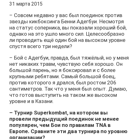
31 марта 2015
– Совсем недавно у вас был поединок против
звезды кикбоксинга Бенни Адегбуи. Несмотря
на статус соперника, вы показали хороший бой,
однако на это ушло много сил. Целесообразно
ли проводить ещё один бой на высоком уровне
спустя всего три недели?
– Бой с Адегбуи, правда, был тяжёлый, но у меня
нет никаких травм, чувствую себя хорошо. Он
большой парень, но я боксировал и с более
крупными ребятами. Самый большой боец,
против которого я дрался, был ростом 206
сантиметров. Так что у меня был опыт. Думаю,
что готов выступить на таком же высоком
уровне и в Казани.
– Турнир Superkombat, на котором вы
провели предыдущий поединок не менее
популярен, чем Бои по правилам TNA в
Европе. Сравните эти два турнира по уровню
организации?