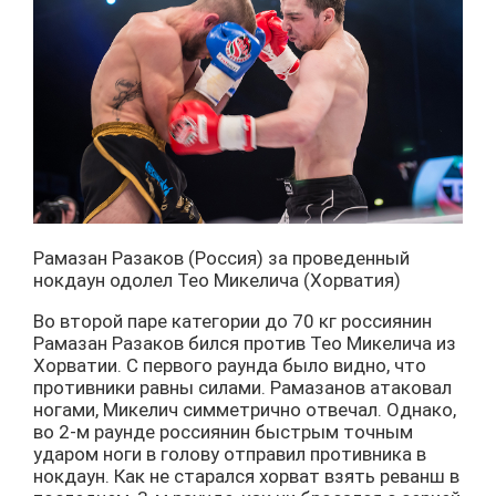
Рамазан Разаков (Россия) за проведенный
нокдаун одолел Тео Микелича (Хорватия)
Во второй паре категории до 70 кг россиянин
Рамазан Разаков бился против Тео Микелича из
Хорватии. С первого раунда было видно, что
противники равны силами. Рамазанов атаковал
ногами, Микелич симметрично отвечал. Однако,
во 2-м раунде россиянин быстрым точным
ударом ноги в голову отправил противника в
нокдаун. Как не старался хорват взять реванш в