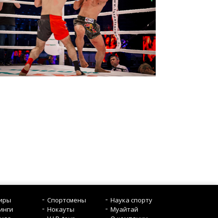
иры
Спортсмены
Наука спорту
инги
Нокауты
Mуайтай