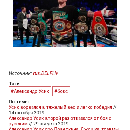
Источник:
rus.DELFI.lv
Тэги:
#Александр Усик
#бокс
По теме:
Усик ворвался в тяжелый вес и легко победил
//
14 октября 2019
Александр Усик второй раз отказался от боя с
русским
// 29 августа 2019
Александр Усик про Поветкина, Джошуа, травмы