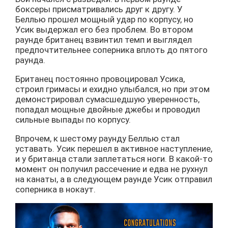
боксеры присматривались друг к другу. У
Беллью прошел мощный удар по корпусу, но
Усик выдержал его без проблем. Во втором
раунде британец взвинтил темп и выглядел
предпочтительнее соперника вплоть до пятого
раунда.
Британец постоянно провоцировал Усика,
строил гримасы и ехидно улыбался, но при этом
демонстрировал сумасшедшую уверенность,
попадал мощные двойные джебы и проводил
сильные выпады по корпусу.
Впрочем, к шестому раунду Беллью стал
уставать. Усик перешел в активное наступление,
и у британца стали заплетаться ноги. В какой-то
момент он получил рассечение и едва не рухнул
на канаты, а в следующем раунде Усик отправил
соперника в нокаут.