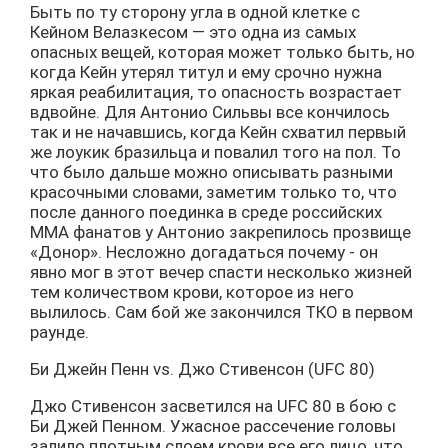
Быть по ту сторону угла в одной клетке с
Кейном Велазкесом — это одна из самых
опасных вещей, которая может только быть, но
когда Кейн утерял титул и ему срочно нужна
яркая реабилитация, то опасность возрастает
вдвойне. Для Антонио Сильвы все кончилось
так и не начавшись, когда Кейн схватил первый
же лоукик бразильца и повалил того на пол. То
что было дальше можно описывать разными
красочными словами, заметим только то, что
после данного поединка в среде российских
ММА фанатов у Антонио закрепилось прозвище
«Донор». Несложно догадаться почему - он
явно мог в этот вечер спасти несколько жизней
тем количеством крови, которое из него
вылилось. Сам бой же закончился ТКО в первом
раунде.
Би Джейн Пенн vs. Джо Стивенсон (UFC 80)
Джо Стивенсон засветился на UFC 80 в бою с
Би Джей Пенном. Ужасное рассечение головы
залило плотным слоем крови все его лицо, что