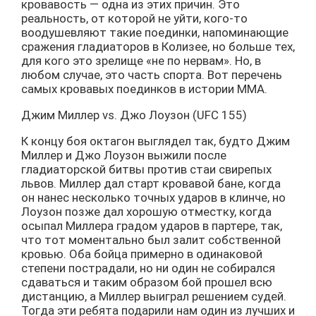
кровавость — одна из этих причин. Это
реальность, от которой не уйти, кого-то
воодушевляют такие поединки, напоминающие
сражения гладиаторов в Колизее, но больше тех,
для кого это зрелище «не по нервам». Но, в
любом случае, это часть спорта. Вот перечень
самых кровавых поединков в истории ММА.
Джим Миллер vs. Джо Лоузон (UFC 155)
К концу боя октагон выглядел так, будто Джим
Миллер и Джо Лоузон выжили после
гладиаторской битвы против стаи свирепых
львов. Миллер дал старт кровавой бане, когда
он нанес несколько точных ударов в клинче, но
Лоузон позже дал хорошую отместку, когда
осыпал Миллера градом ударов в партере, так,
что тот моментально был залит собственной
кровью. Оба бойца примерно в одинаковой
степени пострадали, но ни один не собирался
сдаваться и таким образом бой прошел всю
дистанцию, а Миллер выиграл решением судей.
Тогда эти ребята подарили нам один из лучших и