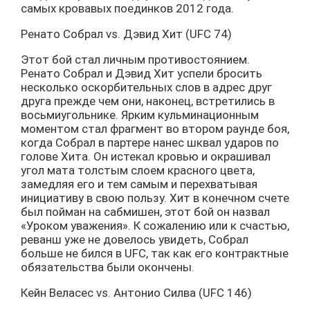
самых кровавых поединков 2012 года.
Ренато Собрал vs. Дэвид Хит (UFC 74)
Этот бой стал личным противостоянием.
Ренато Собрал и Дэвид Хит успели бросить
несколько оскорбительных слов в адрес друг
друга прежде чем они, наконец, встретились в
восьмиугольнике. Ярким кульминационным
моментом стал фрагмент во втором раунде боя,
когда Собрал в партере нанес шквал ударов по
голове Хита. Он истекал кровью и окрашивал
угол мата толстым слоем красного цвета,
замедляя его и тем самым и перехватывая
инициативу в свою пользу. Хит в конечном счете
был пойман на сабмишен, этот бой он назвал
«Уроком уважения». К сожалению или к счастью,
реванш уже не довелось увидеть, Собрал
больше не бился в UFC, так как его контрактные
обязательства были окончены.
Кейн Веласес vs. Антонио Силва (UFC 146)