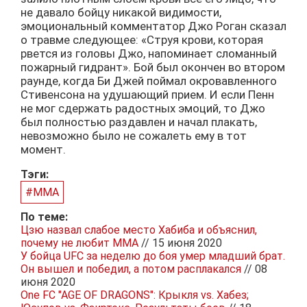
не давало бойцу никакой видимости,
эмоциональный комментатор Джо Роган сказал
о травме следующее: «Струя крови, которая
рвется из головы Джо, напоминает сломанный
пожарный гидрант». Бой был окончен во втором
раунде, когда Би Джей поймал окровавленного
Стивенсона на удушающий прием. И если Пенн
не мог сдержать радостных эмоций, то Джо
был полностью раздавлен и начал плакать,
невозможно было не сожалеть ему в тот
момент.
Тэги:
#MMA
По теме:
Цзю назвал слабое место Хабиба и объяснил,
почему не любит MMA
// 15 июня 2020
У бойца UFC за неделю до боя умер младший брат.
Он вышел и победил, а потом расплакался
// 08
июня 2020
One FC "AGE OF DRAGONS": Крыкля vs. Хабез;