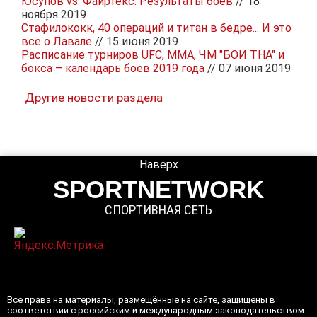
Юсупов vs. Фаиртекс. Результаты боев
// 18
ноября 2019
Стафилококк, 40 операций и титан в бедре... И это
все о Лавале
// 15 июня 2019
Расписание турниров UFC, MMA, ЧМ "БОИ ТНА" и
бокса – календарь боев 2019 года
// 07 июня 2019
Другие новости раздела
Наверх
SPORTNETWORK
СПОРТИВНАЯ СЕТЬ
Все права на материалы, размещённые на сайте, защищены в
соответствии с российским и международным законодательством