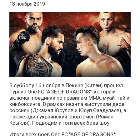
18 ноября 2019
В субботу 16 ноября в Пекине (Китай) прошел
турнир One FC "AGE OF DRAGONS", который
включал поединки по правилам ММА, муай-тай и
кикбоксинга. В рамках ивэнта выступили двое
россиян (Джамал Юсупов и Юсуп Саадулаев), а
также один украинский спортсмен (Роман
Крыкля). Подводим итоги всех боев шоу!
Итоги всех боев One FC "AGE OF DRAGONS":