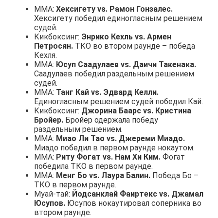
ММА:
Хексигету vs. Рамон Гонзалес.
Хексигету победил единогласным решением
судей.
Кикбоксинг:
Энрико Кехль vs. Армен
Петросян.
ТКО во втором раунде – победа
Кехля.
ММА:
Юсуп Саадулаев vs. Даичи Такенака.
Саадулаев победил раздельным решением
судей.
ММА:
Танг Кай vs. Эдвард Келли.
Единогласным решением судей победил Кай.
Кикбоксинг:
Джорина Баарс vs. Кристина
Бройер.
Бройер одержала победу
раздельным решением.
ММА:
Миао Ли Тао vs. Джереми Миадо.
Миадо победил в первом раунде нокаутом.
ММА:
Риту Фогат vs. Нам Хи Ким.
Фогат
победила ТКО в первом раунде.
ММА:
Менг Бо vs. Лаура Балин.
Победа Бо –
ТКО в первом раунде.
Муай-тай:
Йодсанклай Фаиртекс vs. Джамал
Юсупов.
Юсупов нокаутировал соперника во
втором раунде.