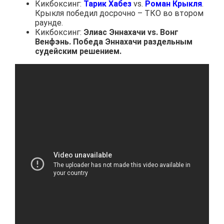
Кикбоксинг:
Тарик Хабез
vs.
Роман Крыкля
.
Крыкля победил досрочно – ТКО во втором
раунде.
Кикбоксинг:
Элиас Эннахачи vs. Вонг
Венфэнь. Победа Эннахачи раздельным
судейским решением.