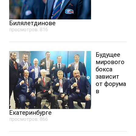
Билялетдинове
просмотров: 816
Будущее
мирового
бокса
зависит
от форума
в
Екатеринбурге
просмотров: 866