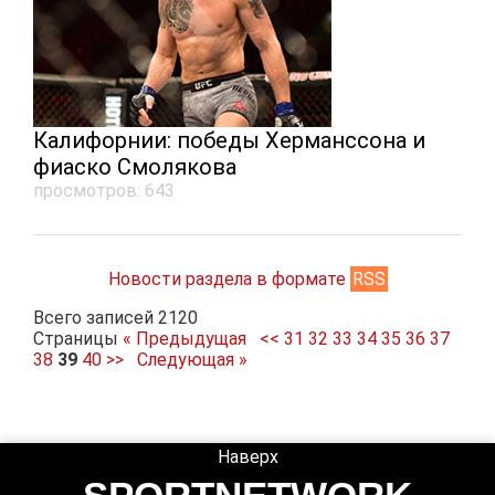
Калифорнии: победы Херманссона и
фиаско Смолякова
просмотров: 643
Новости раздела в формате
RSS
Всего записей 2120
Страницы
« Предыдущая
<<
31
32
33
34
35
36
37
38
39
40
>>
Следующая »
Наверх