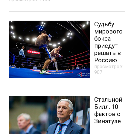
Судьбу
мирового
бокса
приедут
решать в
Россию
просмотров:
907
Стальной
Билл. 10
фактов о
Зинэтуле