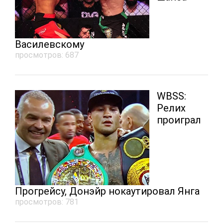
Василевскому
просмотров: 687
WBSS:
Релих
проиграл
Прогрейсу, Донэйр нокаутировал Янга
просмотров: 781